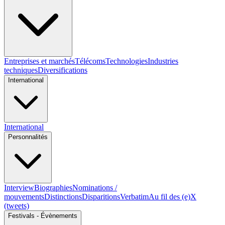
Entreprises et marchés
Télécoms
Technologies
Industries
techniques
Diversifications
International
International
Personnalités
Interview
Biographies
Nominations /
mouvements
Distinctions
Disparitions
Verbatim
Au fil des (e)X
(tweets)
Festivals - Évènements