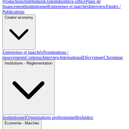
Production
Distribution
Exploitation
Box-office
Plans de
financement
Institutionnel
Entreprises et marchés
Interview
Etudes /
Publications
Creator economy
Entreprises et marchés
Nominations /
mouvements
Contenus
Interview
International
Décryptage
Chronique
Institutions - Réglementation
Institutionnel
Organisations professionnelles
Justice
Economie - Marchés