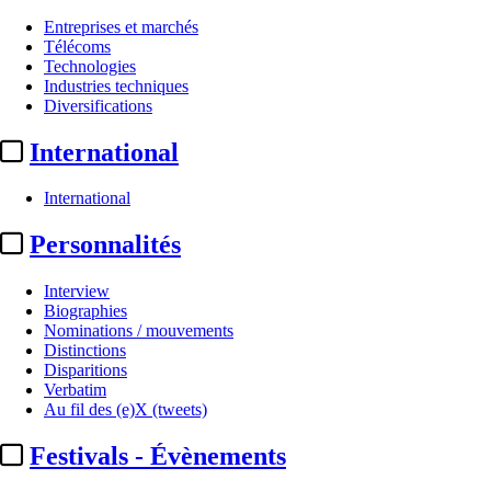
Entreprises et marchés
Télécoms
Technologies
Industries techniques
Diversifications
International
International
Personnalités
Interview
Biographies
Nominations / mouvements
Distinctions
Disparitions
Verbatim
Au fil des (e)X (tweets)
Festivals - Évènements