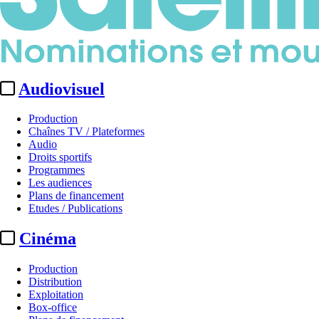
Audiovisuel
Production
Chaînes TV / Plateformes
Audio
Droits sportifs
Programmes
Les audiences
Plans de financement
Etudes / Publications
Cinéma
Production
Distribution
Exploitation
Box-office