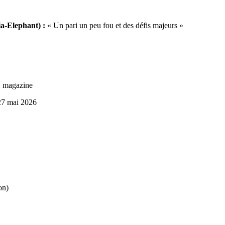
a-Elephant) :
« Un pari un peu fou et des défis majeurs »
 1 magazine
 27 mai 2026
on)