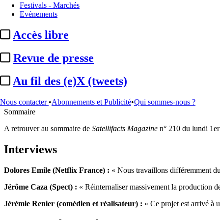
Festivals - Marchés
Evénements
Satellifacts Magazine
Accès libre
Revue de presse
vendredi 29 mai 2026
Lire le magazine
Au fil des (e)X (tweets)
Satellifacts Magazine 210 - Lundi 1er juin
Nous contacter
•
Abonnements et Publicité
•
Qui sommes-nous ?
Sommaire
A retrouver au sommaire de
Satellifacts Magazine
n° 210 du lundi 1er
Interviews
Dolores Emile (Netflix France) :
« Nous travaillons différemment du 
Jérôme Caza (Spect) :
« Réinternaliser massivement la production de
Jérémie Renier (comédien et réalisateur) :
« Ce projet est arrivé à