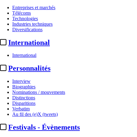
Entreprises et marchés
Télécoms
Technologies
Industries techniques
Diversifications
International
International
Personnalités
Interview
Biographies
Nominations / mouvements
Distinctions
Disparitions
Verbatim
Au fil des (e)X (tweets)
Festivals - Évènements