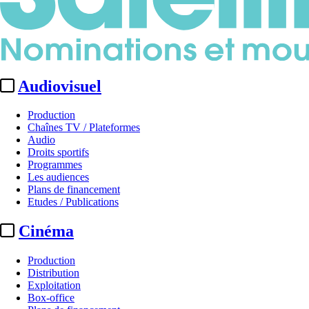
Audiovisuel
Production
Chaînes TV / Plateformes
Audio
Droits sportifs
Programmes
Les audiences
Plans de financement
Etudes / Publications
Cinéma
Production
Distribution
Exploitation
Box-office