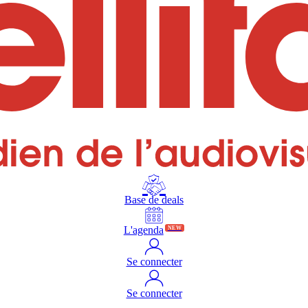
Base de deals
L'agenda
NEW
Se connecter
Se connecter