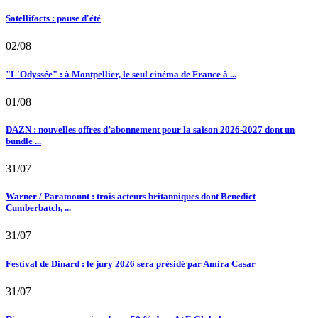
Satellifacts : pause d'été
02/08
"L'Odyssée" : à Montpellier, le seul cinéma de France à ...
01/08
DAZN : nouvelles offres d’abonnement pour la saison 2026-2027 dont un
bundle ...
31/07
Warner / Paramount : trois acteurs britanniques dont Benedict
Cumberbatch, ...
31/07
Festival de Dinard : le jury 2026 sera présidé par Amira Casar
31/07