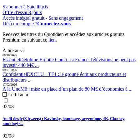
S'abonner à Satellifacts
Offre d'essai 8 jours
Accès intégral gratuit - Sans engagement
Déjà un compte ?
Connectez-vous
Recevez les titres du Quotidien et accédez aux articles gratuits
Premium en suivant ce
lien
.
À lire aussi
08/10/2025
Essentiel
Delphine Ernotte Cunci :
si France Télévisions ne peut pas
investir 440 M€ ...
09/01/2026
Confidentiel
EXCLU - TF1 :
le groupe écrit aux producteurs et
distributeurs ...
17/02/2026
A la Une
M6 :
mise en place d’un plan de 80 M€ d’économies à ...
Le fil actu
02/08
Au fil des (e)X (tweets) : Kavinsky, hommage, argentique, 4K, Clooney,
tautologie...
02/08