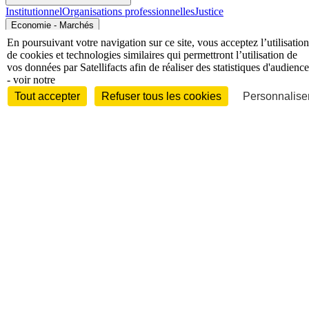
Institutionnel
Organisations professionnelles
Justice
Economie - Marchés
En poursuivant votre navigation sur ce site, vous acceptez l’utilisation
de cookies et technologies similaires qui permettront l’utilisation de
vos données par Satellifacts afin de réaliser des statistiques d'audience
- voir notre
Tout accepter
Refuser tous les cookies
Personnaliser
Entreprises et marchés
Télécoms
Technologies
Industries
techniques
Diversifications
International
International
Personnalités
Interview
Biographies
Nominations /