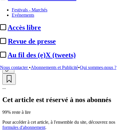
Festivals - Marchés
Production audiovisuelle :
Evénements
inquiétudes du secteur, entre
Accès libre
baisses de dotation ...
Revue de presse
Actualité n° 350676
|
Publié le 06 juil. 2026 11:38
| 524 mots
Au fil des (e)X (tweets)
Nous contacter
•
Abonnements et Publicité
•
Qui sommes-nous ?
...
Cet article est réservé à nos abonnés
99% reste à lire
Pour accéder à cet article, à l'ensemble du site, découvrez nos
formules d'abonnement
.