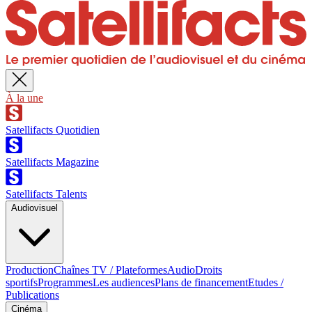
À la une
Satellifacts Quotidien
Satellifacts Magazine
Satellifacts Talents
Audiovisuel
Production
Chaînes TV / Plateformes
Audio
Droits
sportifs
Programmes
Les audiences
Plans de financement
Etudes /
Publications
Cinéma