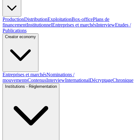
Production
Distribution
Exploitation
Box-office
Plans de
financement
Institutionnel
Entreprises et marchés
Interview
Etudes /
Publications
Creator economy
Entreprises et marchés
Nominations /
mouvements
Contenus
Interview
International
Décryptage
Chronique
Institutions - Réglementation