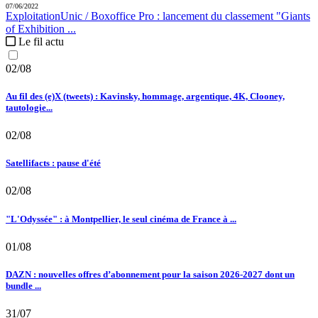
07/06/2022
Exploitation
Unic / Boxoffice Pro :
lancement du classement "Giants
of Exhibition ...
Le fil actu
02/08
Au fil des (e)X (tweets) : Kavinsky, hommage, argentique, 4K, Clooney,
tautologie...
02/08
Satellifacts : pause d'été
02/08
"L'Odyssée" : à Montpellier, le seul cinéma de France à ...
01/08
DAZN : nouvelles offres d’abonnement pour la saison 2026-2027 dont un
bundle ...
31/07