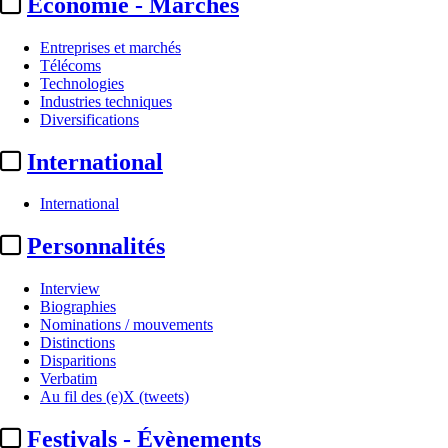
Economie - Marchés
Entreprises et marchés
Télécoms
Technologies
Industries techniques
Diversifications
International
International
Exploitation
Personnalités
Unic / Boxoffice Pro :
Interview
publication du 2e classement
Biographies
Nominations / mouvements
« Giants of Exhibition ...
Distinctions
Disparitions
Verbatim
Actualité n° 284572
|
Publié le 05 juin 2023 15:34
| 223 mots
Au fil des (e)X (tweets)
Festivals - Évènements