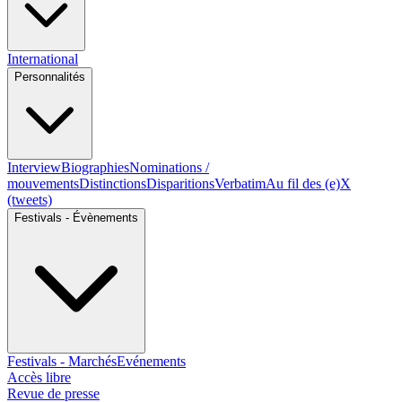
International
Personnalités
Interview
Biographies
Nominations /
mouvements
Distinctions
Disparitions
Verbatim
Au fil des (e)X
(tweets)
Festivals - Évènements
Festivals - Marchés
Evénements
Accès libre
Revue de presse