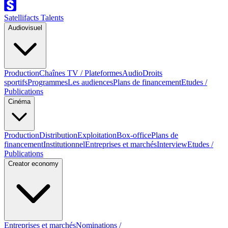
Satellifacts Talents
Audiovisuel
Production
Chaînes TV / Plateformes
Audio
Droits
sportifs
Programmes
Les audiences
Plans de financement
Etudes /
Publications
Cinéma
Production
Distribution
Exploitation
Box-office
Plans de
financement
Institutionnel
Entreprises et marchés
Interview
Etudes /
Publications
Creator economy
Entreprises et marchés
Nominations /