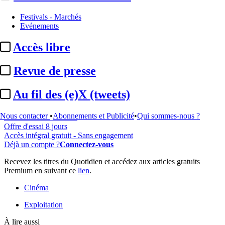
Festivals - Marchés
Evénements
...
Accès libre
Cet article est réservé à nos abonnés
Revue de presse
98% reste à lire
Pour accéder à cet article, à l'ensemble du site, découvrez nos
Au fil des (e)X (tweets)
formules d'abonnement
.
Nous contacter
•
Abonnements et Publicité
•
Qui sommes-nous ?
S'abonner à Satellifacts
Offre d'essai 8 jours
Accès intégral gratuit - Sans engagement
Déjà un compte ?
Connectez-vous
Recevez les titres du Quotidien et accédez aux articles gratuits
Premium en suivant ce
lien
.
Cinéma
Exploitation
À lire aussi