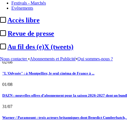
Chaînes TV / Plateformes
Streaming :
france.tv toujours en tête en avr
Festivals - Marchés
Le fil actu
Evénements
02/08
Accès libre
Au fil des (e)X (tweets) : Kavinsky, hommage, argentique, 4K, Clooney, tautologi
Revue de presse
02/08
Au fil des (e)X (tweets)
Satellifacts : pause d'été
Nous contacter
•
Abonnements et Publicité
•
Qui sommes-nous ?
02/08
"L'Odyssée" : à Montpellier, le seul cinéma de France à ...
01/08
DAZN : nouvelles offres d’abonnement pour la saison 2026-2027 dont un bundle
31/07
Warner / Paramount : trois acteurs britanniques dont Benedict Cumberbatch, .