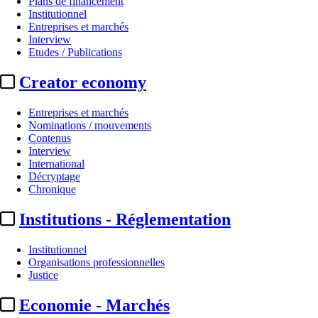
Plans de financement
Institutionnel
Entreprises et marchés
Interview
Etudes / Publications
Creator economy
Entreprises et marchés
Nominations / mouvements
Contenus
Interview
Chaînes TV / Plateformes
International
Décryptage
Streaming / Mai 2026 :
records «
Chronique
Institutions - Réglementation
Par
Christine Monfort
Actualité n° 349101
|
Publié le 02 juin 2026 18:14
| 554 mots
Institutionnel
Organisations professionnelles
Justice
Economie - Marchés