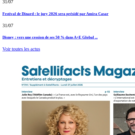
31/07
Festival de Dinard : le jury 2026 sera présidé par Amira Casar
31/07
Disney : vers une cession de ses 50 % dans A+E Global ...
Voir toutes les actus