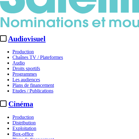
Audiovisuel
Production
Chaînes TV / Plateformes
Audio
Droits sportifs
Programmes
Les audiences
Plans de financement
Etudes / Publications
Cinéma
Production
Distribution
Exploitation
Box-office