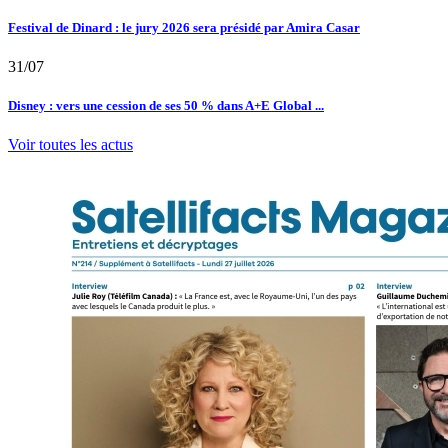
Festival de Dinard : le jury 2026 sera présidé par Amira Casar
31/07
Disney : vers une cession de ses 50 % dans A+E Global ...
Voir toutes les actus