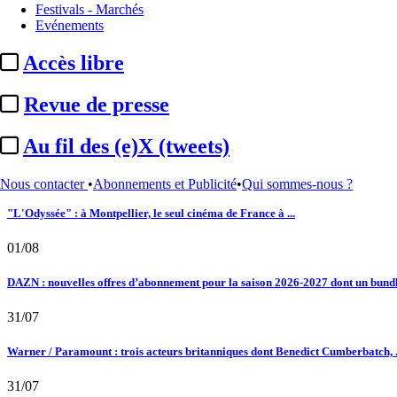
Le fil actu
Festivals - Marchés
Evénements
02/08
Accès libre
Au fil des (e)X (tweets) : Kavinsky, hommage, argentique, 4K, Clooney, tautologi
Revue de presse
02/08
Au fil des (e)X (tweets)
Satellifacts : pause d'été
02/08
Nous contacter
•
Abonnements et Publicité
•
Qui sommes-nous ?
"L'Odyssée" : à Montpellier, le seul cinéma de France à ...
01/08
DAZN : nouvelles offres d’abonnement pour la saison 2026-2027 dont un bundle
31/07
Warner / Paramount : trois acteurs britanniques dont Benedict Cumberbatch, .
31/07