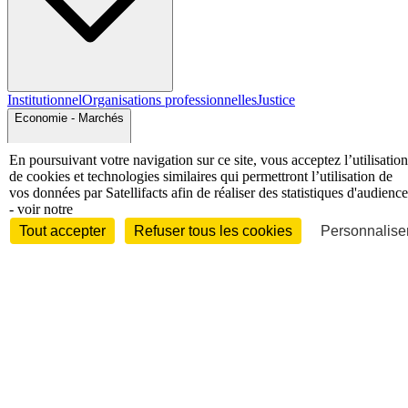
Institutionnel
Organisations professionnelles
Justice
Economie - Marchés
En poursuivant votre navigation sur ce site, vous acceptez l’utilisation
de cookies et technologies similaires qui permettront l’utilisation de
vos données par Satellifacts afin de réaliser des statistiques d'audience
- voir notre
Tout accepter
Refuser tous les cookies
Personnaliser
Entreprises et marchés
Télécoms
Technologies
Industries
techniques
Diversifications
International
International
Personnalités