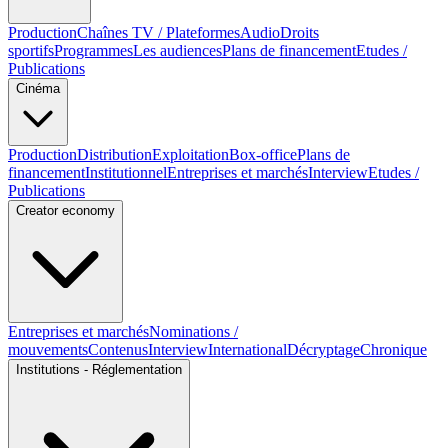
Production
Chaînes TV / Plateformes
Audio
Droits
sportifs
Programmes
Les audiences
Plans de financement
Etudes /
Publications
Cinéma
Production
Distribution
Exploitation
Box-office
Plans de
financement
Institutionnel
Entreprises et marchés
Interview
Etudes /
Publications
Creator economy
Entreprises et marchés
Nominations /
mouvements
Contenus
Interview
International
Décryptage
Chronique
Institutions - Réglementation