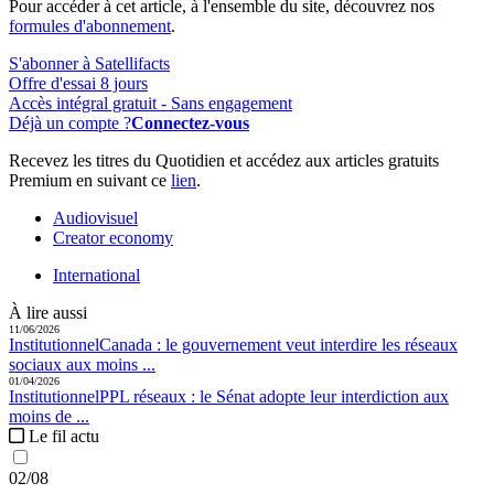
Pour accéder à cet article, à l'ensemble du site, découvrez nos
formules d'abonnement
.
S'abonner à Satellifacts
Offre d'essai 8 jours
Accès intégral gratuit - Sans engagement
Déjà un compte ?
Connectez-vous
Recevez les titres du Quotidien et accédez aux articles gratuits
Premium en suivant ce
lien
.
Audiovisuel
Creator economy
International
À lire aussi
11/06/2026
Institutionnel
Canada :
le gouvernement veut interdire les réseaux
sociaux aux moins ...
01/04/2026
Institutionnel
PPL réseaux :
le Sénat adopte leur interdiction aux
moins de ...
Le fil actu
02/08