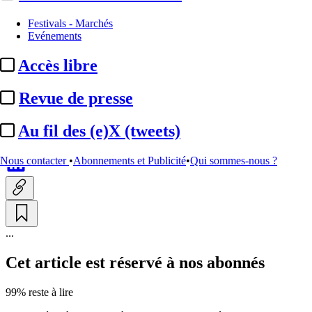
International
Festivals - Marchés
Evénements
Royaume-Uni :
le
Accès libre
gouvernement veut interdire
les réseaux sociaux aux ...
Revue de presse
Au fil des (e)X (tweets)
Par
DC avec AFP
Actualité n° 349671
|
Publié le 15 juin 2026 12:12
| 655 mots
Nous contacter
•
Abonnements et Publicité
•
Qui sommes-nous ?
...
Cet article est réservé à nos abonnés
99% reste à lire