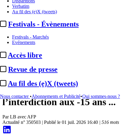
Disparitions
Verbatim
Au fil des (e)X (tweets)
Festivals - Évènements
Festivals - Marchés
Evénements
Accès libre
Institutionnel
Revue de presse
PPL Réseaux sociaux :
la
Au fil des (e)X (tweets)
Commission devrait valider
Nous contacter
•
Abonnements et Publicité
•
Qui sommes-nous ?
l’interdiction aux -15 ans ...
Par
LB avec AFP
Actualité n° 350503
|
Publié le 01 juil. 2026 16:40
| 516 mots