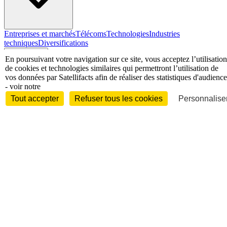
Entreprises et marchés
Télécoms
Technologies
Industries
techniques
Diversifications
International
En poursuivant votre navigation sur ce site, vous acceptez l’utilisation
de cookies et technologies similaires qui permettront l’utilisation de
vos données par Satellifacts afin de réaliser des statistiques d'audience
- voir notre
Tout accepter
Refuser tous les cookies
Personnaliser
International
Personnalités
Interview
Biographies
Nominations /
mouvements
Distinctions
Disparitions
Verbatim
Au fil des (e)X
(tweets)
Festivals - Évènements