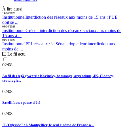
À lire aussi
14/06/2026
Institutionnel
Interdiction des réseaux aux moins de 15 ans :
l’UE
doit se ...
08/04/2026
Institutionnel
Grèce :
interdiction des réseaux sociaux aux moins de
15 ans à ...
01/04/2026
Institutionnel
PPL réseaux :
le Sénat adopte leur interdiction aux
moins de ...
Le fil actu
02/08
Au fil des (e)X (tweets) : Kavinsky, hommage, argentique, 4K, Clooney,
tautologie...
02/08
Satellifacts : pause d'été
02/08
"L'Odyssée" : à Montpellier, le seul cinéma de France à ...