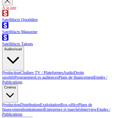
À la une
Satellifacts Quotidien
Satellifacts Magazine
Satellifacts Talents
Audiovisuel
Production
Chaînes TV / Plateformes
Audio
Droits
sportifs
Programmes
Les audiences
Plans de financement
Etudes /
Publications
Cinéma
Production
Distribution
Exploitation
Box-office
Plans de
financement
Institutionnel
Entreprises et marchés
Interview
Etudes /
Publications