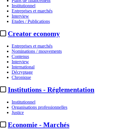
Plans de financement
Institutionnel
Entreprises et marchés
Interview
Etudes / Publications
Creator economy
Entreprises et marchés
Nominations / mouvements
Contenus
Interview
Plans de financement
International
Décryptage
Plan de financement cinéma :
« 
Chronique
Institutions - Réglementation
Actualité n° 349143
|
Publié le 03 juin 2026 11:00
| 171 mots
Institutionnel
Organisations professionnelles
Justice
Economie - Marchés
...