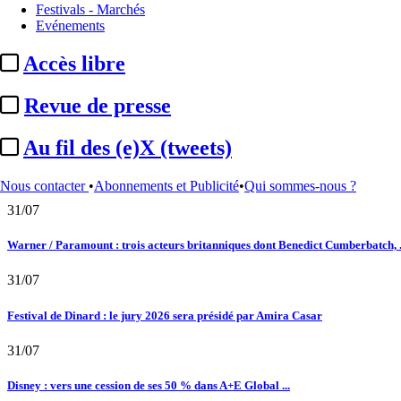
Festivals - Marchés
Evénements
Satellifacts : pause d'été
Accès libre
02/08
Revue de presse
"L'Odyssée" : à Montpellier, le seul cinéma de France à ...
01/08
Au fil des (e)X (tweets)
DAZN : nouvelles offres d’abonnement pour la saison 2026-2027 dont un bundle
Nous contacter
•
Abonnements et Publicité
•
Qui sommes-nous ?
31/07
Warner / Paramount : trois acteurs britanniques dont Benedict Cumberbatch, .
31/07
Festival de Dinard : le jury 2026 sera présidé par Amira Casar
31/07
Disney : vers une cession de ses 50 % dans A+E Global ...