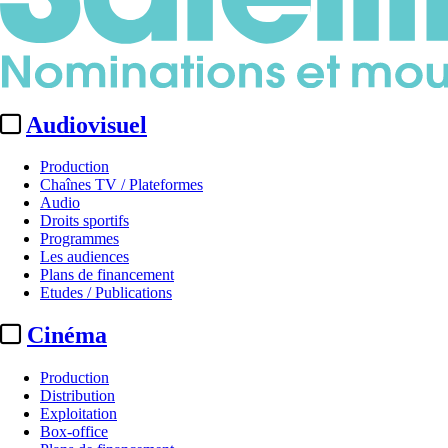
Audiovisuel
Production
Chaînes TV / Plateformes
Audio
Droits sportifs
Programmes
Les audiences
Plans de financement
Etudes / Publications
Cinéma
Production
Distribution
Exploitation
Box-office