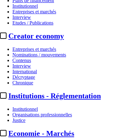
Plans de financement
Institutionnel
Entreprises et marchés
Interview
Etudes / Publications
Creator economy
Entreprises et marchés
Nominations / mouvements
Contenus
Interview
Nominations / mouvements
International
Décryptage
OCS :
Boris Duchesnay, promu di
Chronique
Institutions - Réglementation
Actualité n° 214581
|
Publié le 09 juil. 2019 13:16
| 155 mots
Institutionnel
Organisations professionnelles
Justice
Economie - Marchés
...