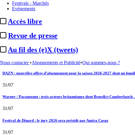
Au fil des (e)X (tweets) : Kavinsky, hommage, argentique, 4K, Clooney, tautologi
Festivals - Marchés
Evénements
02/08
Accès libre
Satellifacts : pause d'été
Revue de presse
02/08
Au fil des (e)X (tweets)
"L'Odyssée" : à Montpellier, le seul cinéma de France à ...
01/08
Nous contacter
•
Abonnements et Publicité
•
Qui sommes-nous ?
DAZN : nouvelles offres d’abonnement pour la saison 2026-2027 dont un bundle
31/07
Warner / Paramount : trois acteurs britanniques dont Benedict Cumberbatch, .
31/07
Festival de Dinard : le jury 2026 sera présidé par Amira Casar
31/07