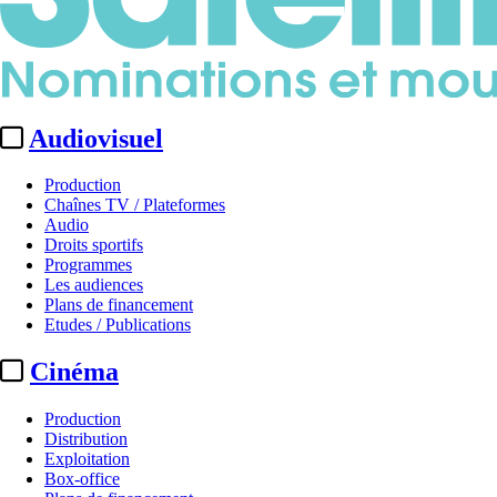
Audiovisuel
Production
Chaînes TV / Plateformes
Audio
Droits sportifs
Programmes
Les audiences
Plans de financement
Etudes / Publications
Cinéma
Production
Distribution
Exploitation
Box-office