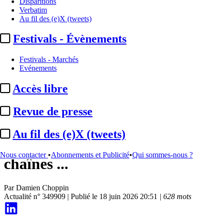
Disparitions
Verbatim
Au fil des (e)X (tweets)
Festivals - Évènements
Festivals - Marchés
Evénements
Accès libre
A la Une
Revue de presse
Netflix / TF1 :
arrivée ce
Au fil des (e)X (tweets)
vendredi des contenus et
Nous contacter
•
Abonnements et Publicité
•
Qui sommes-nous ?
chaînes ...
Par
Damien Choppin
Actualité n° 349909
|
Publié le 18 juin 2026 20:51
| 628 mots