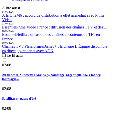
À lire aussi
14/01/2026
A la Une
M6 :
accord de distribution à effet immédiat avec Prime
Video
03/07/2025
Essentiel
Prime Video France :
diffusion des chaînes FTV et des ...
18/06/2025
Essentiel
Netflix :
diffusion des chaînes et contenus de TF1 en
France ...
10/06/2026
Chaînes TV / Plateformes
Disney+ :
la chaîne L’Équipe disponible
en direct ; partenariat avec ADN
Le fil actu
02/08
Au fil des (e)X (tweets) : Kavinsky, hommage, argentique, 4K, Clooney,
tautologie...
02/08
Satellifacts : pause d'été
02/08