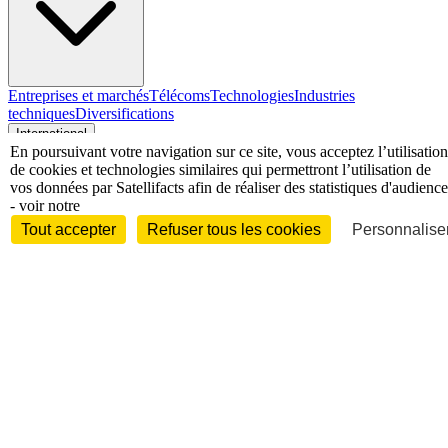
Entreprises et marchés
Télécoms
Technologies
Industries
techniques
Diversifications
International
En poursuivant votre navigation sur ce site, vous acceptez l’utilisation
de cookies et technologies similaires qui permettront l’utilisation de
vos données par Satellifacts afin de réaliser des statistiques d'audience
- voir notre
International
Tout accepter
Refuser tous les cookies
Personnaliser
Personnalités
Interview
Biographies
Nominations /
mouvements
Distinctions
Disparitions
Verbatim
Au fil des (e)X
(tweets)
Festivals - Évènements