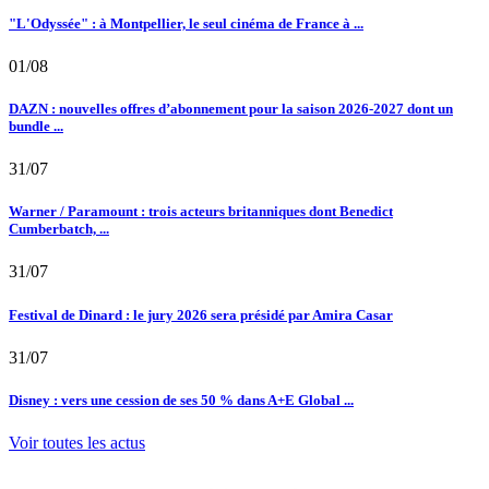
"L'Odyssée" : à Montpellier, le seul cinéma de France à ...
01/08
DAZN : nouvelles offres d’abonnement pour la saison 2026-2027 dont un
bundle ...
31/07
Warner / Paramount : trois acteurs britanniques dont Benedict
Cumberbatch, ...
31/07
Festival de Dinard : le jury 2026 sera présidé par Amira Casar
31/07
Disney : vers une cession de ses 50 % dans A+E Global ...
Voir toutes les actus