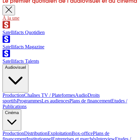
À la une
Satellifacts Quotidien
Satellifacts Magazine
Satellifacts Talents
Audiovisuel
Production
Chaînes TV / Plateformes
Audio
Droits
sportifs
Programmes
Les audiences
Plans de financement
Etudes /
Publications
Cinéma
Production
Distribution
Exploitation
Box-office
Plans de
financement
Institutionnel
Entreprises et marchés
Interview
Etudes /