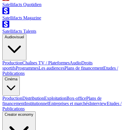
Satellifacts Quotidien
Satellifacts Magazine
Satellifacts Talents
Audiovisuel
Production
Chaînes TV / Plateformes
Audio
Droits
sportifs
Programmes
Les audiences
Plans de financement
Etudes /
Publications
Cinéma
Production
Distribution
Exploitation
Box-office
Plans de
financement
Institutionnel
Entreprises et marchés
Interview
Etudes /
Publications
Creator economy