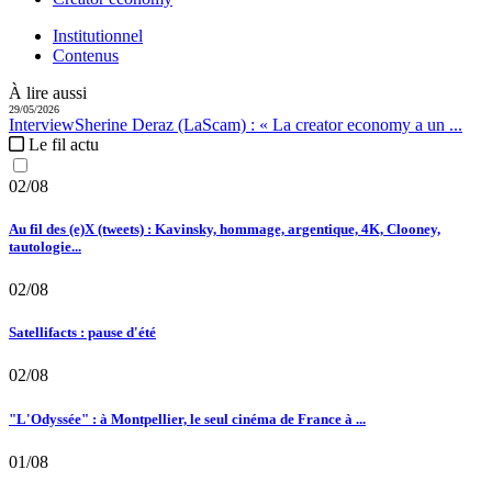
Institutionnel
Contenus
À lire aussi
29/05/2026
Interview
Sherine Deraz (LaScam) :
« La creator economy a un ...
Le fil actu
02/08
Au fil des (e)X (tweets) : Kavinsky, hommage, argentique, 4K, Clooney,
tautologie...
02/08
Satellifacts : pause d'été
02/08
"L'Odyssée" : à Montpellier, le seul cinéma de France à ...
01/08