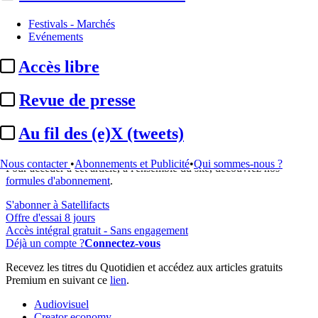
Festivals - Marchés
Evénements
Accès libre
...
Revue de presse
Cet article est réservé à nos abonnés
Au fil des (e)X (tweets)
99% reste à lire
Nous contacter
•
Abonnements et Publicité
•
Qui sommes-nous ?
Pour accéder à cet article, à l'ensemble du site, découvrez nos
formules d'abonnement
.
S'abonner à Satellifacts
Offre d'essai 8 jours
Accès intégral gratuit - Sans engagement
Déjà un compte ?
Connectez-vous
Recevez les titres du Quotidien et accédez aux articles gratuits
Premium en suivant ce
lien
.
Audiovisuel
Creator economy