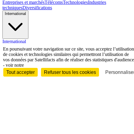
Entreprises et marchés
Télécoms
Technologies
Industries
techniques
Diversifications
International
International
Personnalités
En poursuivant votre navigation sur ce site, vous acceptez l’utilisation
de cookies et technologies similaires qui permettront l’utilisation de
vos données par Satellifacts afin de réaliser des statistiques d'audience
- voir notre
Tout accepter
Refuser tous les cookies
Personnaliser
Interview
Biographies
Nominations /
mouvements
Distinctions
Disparitions
Verbatim
Au fil des (e)X
(tweets)
Festivals - Évènements