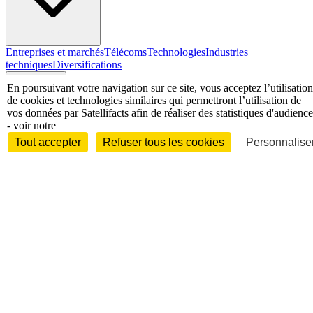
Entreprises et marchés
Télécoms
Technologies
Industries
techniques
Diversifications
International
En poursuivant votre navigation sur ce site, vous acceptez l’utilisation
de cookies et technologies similaires qui permettront l’utilisation de
vos données par Satellifacts afin de réaliser des statistiques d'audience
- voir notre
Tout accepter
Refuser tous les cookies
Personnaliser
International
Personnalités
Interview
Biographies
Nominations /
mouvements
Distinctions
Disparitions
Verbatim
Au fil des (e)X
(tweets)
Festivals - Évènements