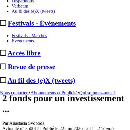
Disparitions
Verbatim
Au fil des (e)X (tweets)
Festivals - Évènements
Festivals - Marchés
Evénements
Accès libre
International
Revue de presse
Invisible Narratives (Adam
Au fil des (e)X (tweets)
Goodman) :
partenariat avec
Nous contacter
•
Abonnements et Publicité
•
Qui sommes-nous ?
2 fonds pour un investissement
...
Par
Anastasia Svoboda
Actualité n° 350017
|
Publié le 22 juin 2026 12:11
| 213 mots