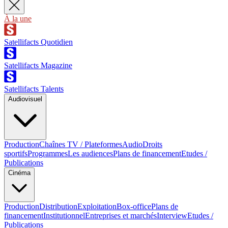
À la une
Satellifacts Quotidien
Satellifacts Magazine
Satellifacts Talents
Audiovisuel
Production
Chaînes TV / Plateformes
Audio
Droits
sportifs
Programmes
Les audiences
Plans de financement
Etudes /
Publications
Cinéma
Production
Distribution
Exploitation
Box-office
Plans de
financement
Institutionnel
Entreprises et marchés
Interview
Etudes /
Publications