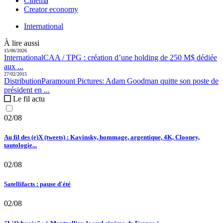
Cinéma
Creator economy
International
À lire aussi
15/06/2026
International
CAA / TPG :
création d’une holding de 250 M$ dédiée
aux ...
27/02/2015
Distribution
Paramount Pictures:
Adam Goodman quitte son poste de
président en ...
Le fil actu
02/08
Au fil des (e)X (tweets) : Kavinsky, hommage, argentique, 4K, Clooney,
tautologie...
02/08
Satellifacts : pause d'été
02/08