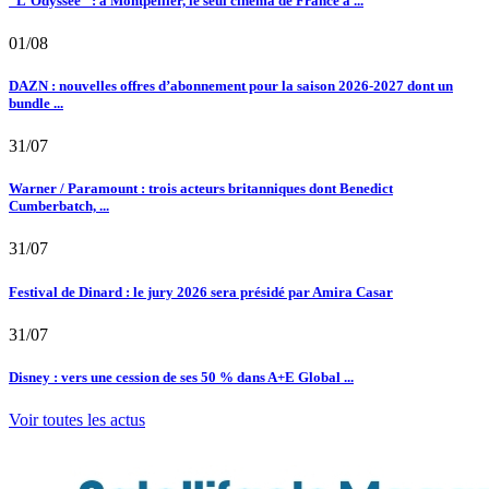
"L'Odyssée" : à Montpellier, le seul cinéma de France à ...
01/08
DAZN : nouvelles offres d’abonnement pour la saison 2026-2027 dont un
bundle ...
31/07
Warner / Paramount : trois acteurs britanniques dont Benedict
Cumberbatch, ...
31/07
Festival de Dinard : le jury 2026 sera présidé par Amira Casar
31/07
Disney : vers une cession de ses 50 % dans A+E Global ...
Voir toutes les actus