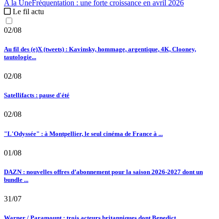
A la Une
Fréquentation :
une forte croissance en avril 2026
Le fil actu
02/08
Au fil des (e)X (tweets) : Kavinsky, hommage, argentique, 4K, Clooney,
tautologie...
02/08
Satellifacts : pause d'été
02/08
"L'Odyssée" : à Montpellier, le seul cinéma de France à ...
01/08
DAZN : nouvelles offres d’abonnement pour la saison 2026-2027 dont un
bundle ...
31/07
Warner / Paramount : trois acteurs britanniques dont Benedict