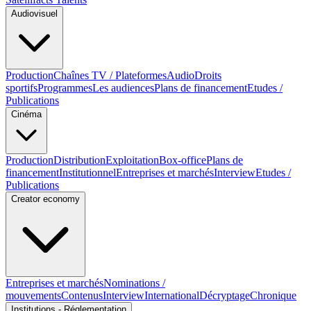
Audiovisuel
Production
Chaînes TV / Plateformes
Audio
Droits
sportifs
Programmes
Les audiences
Plans de financement
Etudes /
Publications
Cinéma
Production
Distribution
Exploitation
Box-office
Plans de
financement
Institutionnel
Entreprises et marchés
Interview
Etudes /
Publications
Creator economy
Entreprises et marchés
Nominations /
mouvements
Contenus
Interview
International
Décryptage
Chronique
Institutions - Réglementation