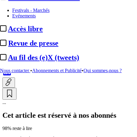
A la Une
Festivals - Marchés
Evénements
Fréquentation :
près de
Accès libre
15 millions d’entrées en
mai 2026, en hausse de ...
Revue de presse
Au fil des (e)X (tweets)
Par
Julie Souvestre
Actualité n° 349113
|
Publié le 02 juin 2026 11:15
| 197 mots
Nous contacter
•
Abonnements et Publicité
•
Qui sommes-nous ?
...
Cet article est réservé à nos abonnés
98% reste à lire