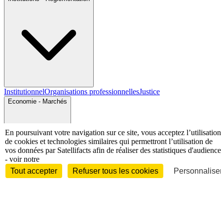
Institutionnel
Organisations professionnelles
Justice
Economie - Marchés
En poursuivant votre navigation sur ce site, vous acceptez l’utilisation
de cookies et technologies similaires qui permettront l’utilisation de
vos données par Satellifacts afin de réaliser des statistiques d'audience
- voir notre
Tout accepter
Refuser tous les cookies
Personnaliser
Entreprises et marchés
Télécoms
Technologies
Industries
techniques
Diversifications
International