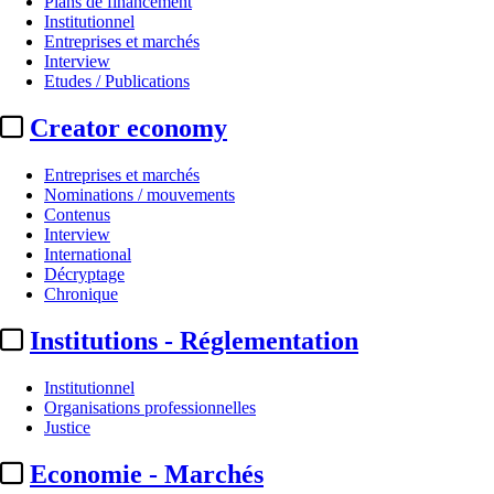
Plans de financement
Institutionnel
Entreprises et marchés
Interview
Etudes / Publications
Creator economy
Entreprises et marchés
Nominations / mouvements
Contenus
Interview
Organisations professionnelles
International
Décryptage
France VFX :
Béatrice Bauwens 
Chronique
Institutions - Réglementation
Par
LB
Actualité n° 350559
|
Publié le 02 juil. 2026 13:03
| 178 mots
Institutionnel
Organisations professionnelles
Justice
Economie - Marchés