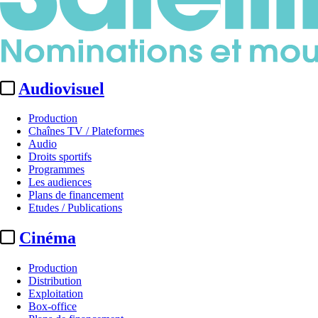
Audiovisuel
Production
Chaînes TV / Plateformes
Audio
Droits sportifs
Programmes
Les audiences
Plans de financement
Etudes / Publications
Cinéma
Production
Distribution
Exploitation
Box-office