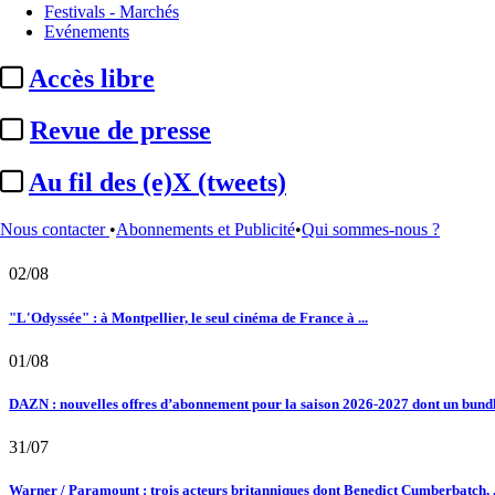
Essentiel
Crédits d’impôt :
prévision de chute du C2I en 2025 après ...
Festivals - Marchés
01/07/2026
Evénements
Institutionnel
PLF 2027 / Assemblée nationale :
Denis Masséglia désign
Le fil actu
Accès libre
02/08
Revue de presse
Au fil des (e)X (tweets) : Kavinsky, hommage, argentique, 4K, Clooney, tautologi
Au fil des (e)X (tweets)
02/08
Nous contacter
•
Abonnements et Publicité
•
Qui sommes-nous ?
Satellifacts : pause d'été
02/08
"L'Odyssée" : à Montpellier, le seul cinéma de France à ...
01/08
DAZN : nouvelles offres d’abonnement pour la saison 2026-2027 dont un bundle
31/07
Warner / Paramount : trois acteurs britanniques dont Benedict Cumberbatch, .