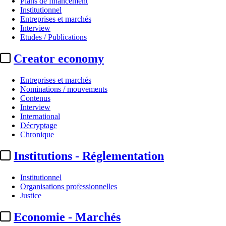
Plans de financement
Institutionnel
Entreprises et marchés
Interview
Etudes / Publications
Creator economy
Entreprises et marchés
Nominations / mouvements
Contenus
Interview
Entreprises et marchés
International
Décryptage
France TV :
le SNJ dénonce la «
Chronique
Institutions - Réglementation
Par
Emmanuelle Miquet
Actualité n° 350796
|
Publié le 08 juil. 2026 13:48
| 283 mots
Institutionnel
Organisations professionnelles
Justice
Economie - Marchés