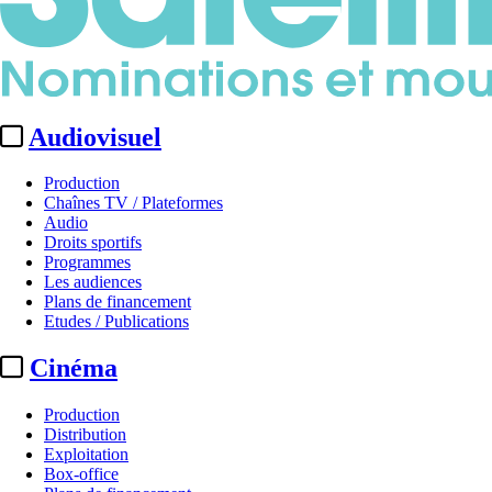
Audiovisuel
Production
Chaînes TV / Plateformes
Audio
Droits sportifs
Programmes
Les audiences
Plans de financement
Etudes / Publications
Cinéma
Production
Distribution
Exploitation
Box-office