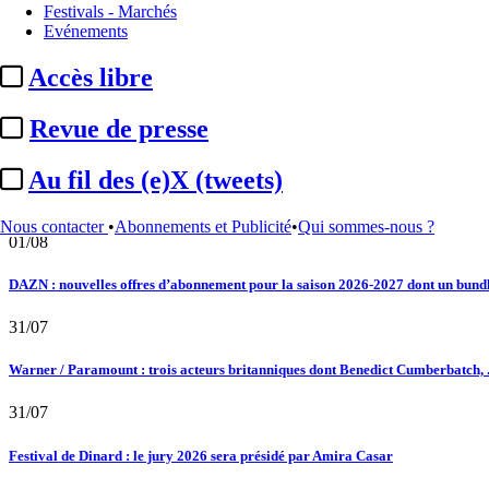
Festivals - Marchés
Au fil des (e)X (tweets) : Kavinsky, hommage, argentique, 4K, Clooney, tautologi
Evénements
02/08
Accès libre
Satellifacts : pause d'été
Revue de presse
02/08
Au fil des (e)X (tweets)
"L'Odyssée" : à Montpellier, le seul cinéma de France à ...
Nous contacter
•
Abonnements et Publicité
•
Qui sommes-nous ?
01/08
DAZN : nouvelles offres d’abonnement pour la saison 2026-2027 dont un bundle
31/07
Warner / Paramount : trois acteurs britanniques dont Benedict Cumberbatch, .
31/07
Festival de Dinard : le jury 2026 sera présidé par Amira Casar