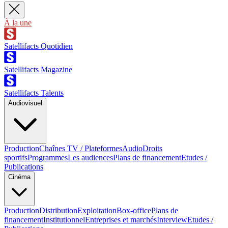
À la une
Satellifacts Quotidien
Satellifacts Magazine
Satellifacts Talents
Audiovisuel
Production
Chaînes TV / Plateformes
Audio
Droits
sportifs
Programmes
Les audiences
Plans de financement
Etudes /
Publications
Cinéma
Production
Distribution
Exploitation
Box-office
Plans de
financement
Institutionnel
Entreprises et marchés
Interview
Etudes /