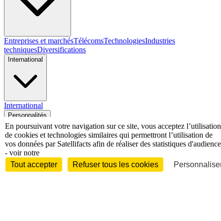
Entreprises et marchés
Télécoms
Technologies
Industries
techniques
Diversifications
International
International
Personnalités
En poursuivant votre navigation sur ce site, vous acceptez l’utilisation
de cookies et technologies similaires qui permettront l’utilisation de
vos données par Satellifacts afin de réaliser des statistiques d'audience
- voir notre
Tout accepter
Refuser tous les cookies
Personnaliser
Interview
Biographies
Nominations /
mouvements
Distinctions
Disparitions
Verbatim
Au fil des (e)X
(tweets)
Festivals - Évènements