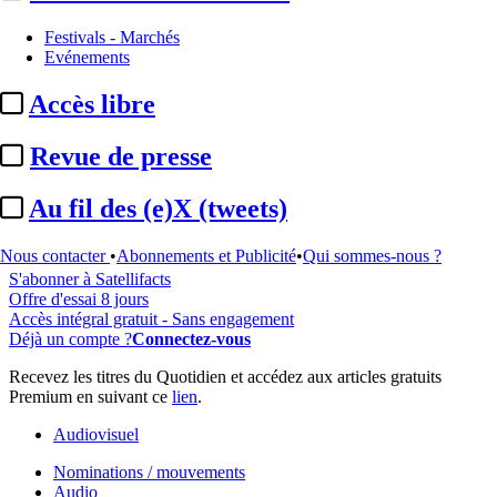
Festivals - Marchés
Evénements
...
Accès libre
Cet article est réservé à nos abonnés
Revue de presse
98% reste à lire
Au fil des (e)X (tweets)
Pour accéder à cet article, à l'ensemble du site, découvrez nos
formules d'abonnement
.
Nous contacter
•
Abonnements et Publicité
•
Qui sommes-nous ?
S'abonner à Satellifacts
Offre d'essai 8 jours
Accès intégral gratuit - Sans engagement
Déjà un compte ?
Connectez-vous
Recevez les titres du Quotidien et accédez aux articles gratuits
Premium en suivant ce
lien
.
Audiovisuel
Nominations / mouvements
Audio