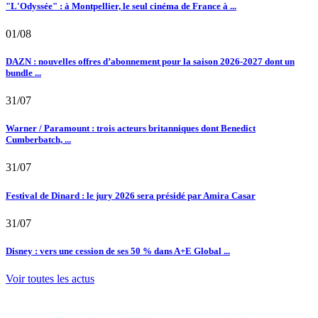
"L'Odyssée" : à Montpellier, le seul cinéma de France à ...
01/08
DAZN : nouvelles offres d’abonnement pour la saison 2026-2027 dont un
bundle ...
31/07
Warner / Paramount : trois acteurs britanniques dont Benedict
Cumberbatch, ...
31/07
Festival de Dinard : le jury 2026 sera présidé par Amira Casar
31/07
Disney : vers une cession de ses 50 % dans A+E Global ...
Voir toutes les actus