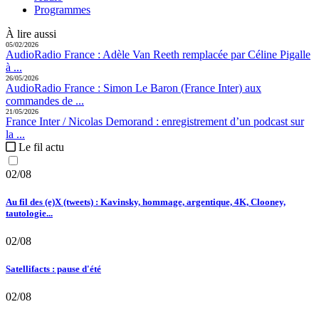
Programmes
À lire aussi
05/02/2026
Audio
Radio France :
Adèle Van Reeth remplacée par Céline Pigalle
à ...
26/05/2026
Audio
Radio France :
Simon Le Baron (France Inter) aux
commandes de ...
21/05/2026
France Inter / Nicolas Demorand :
enregistrement d’un podcast sur
la ...
Le fil actu
02/08
Au fil des (e)X (tweets) : Kavinsky, hommage, argentique, 4K, Clooney,
tautologie...
02/08
Satellifacts : pause d'été
02/08