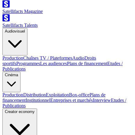
Satellifacts Magazine
Satellifacts Talents
Audiovisuel
Production
Chaînes TV / Plateformes
Audio
Droits
sportifs
Programmes
Les audiences
Plans de financement
Etudes /
Publications
Cinéma
Production
Distribution
Exploitation
Box-office
Plans de
financement
Institutionnel
Entreprises et marchés
Interview
Etudes /
Publications
Creator economy