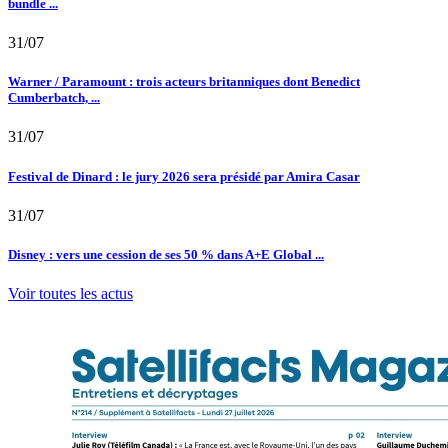
bundle ...
31/07
Warner / Paramount : trois acteurs britanniques dont Benedict
Cumberbatch, ...
31/07
Festival de Dinard : le jury 2026 sera présidé par Amira Casar
31/07
Disney : vers une cession de ses 50 % dans A+E Global ...
Voir toutes les actus