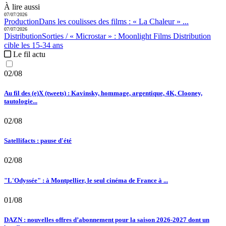
À lire aussi
07/07/2026
Production
Dans les coulisses des films :
« La Chaleur » ...
07/07/2026
Distribution
Sorties / « Microstar » :
Moonlight Films Distribution
cible les 15-34 ans
Le fil actu
02/08
Au fil des (e)X (tweets) : Kavinsky, hommage, argentique, 4K, Clooney,
tautologie...
02/08
Satellifacts : pause d'été
02/08
"L'Odyssée" : à Montpellier, le seul cinéma de France à ...
01/08
DAZN : nouvelles offres d’abonnement pour la saison 2026-2027 dont un