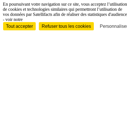
techniques
Diversifications
En poursuivant votre navigation sur ce site, vous acceptez l’utilisation
International
de cookies et technologies similaires qui permettront l’utilisation de
vos données par Satellifacts afin de réaliser des statistiques d'audience
- voir notre
Tout accepter
Refuser tous les cookies
Personnaliser
International
Personnalités
Interview
Biographies
Nominations /
mouvements
Distinctions
Disparitions
Verbatim
Au fil des (e)X
(tweets)
Festivals - Évènements