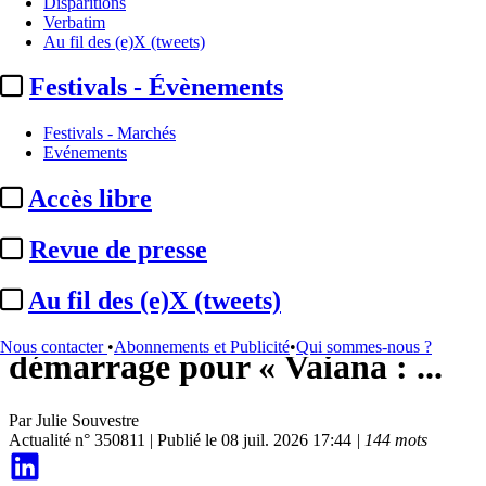
Disparitions
Verbatim
Au fil des (e)X (tweets)
Festivals - Évènements
Festivals - Marchés
Evénements
Accès libre
Box-office
Revue de presse
EXCLU – Box-office, 14h
Au fil des (e)X (tweets)
Paris/périphérie :
solide
Nous contacter
•
Abonnements et Publicité
•
Qui sommes-nous ?
démarrage pour « Vaiana : ...
Par
Julie Souvestre
Actualité n° 350811
|
Publié le 08 juil. 2026 17:44
| 144 mots