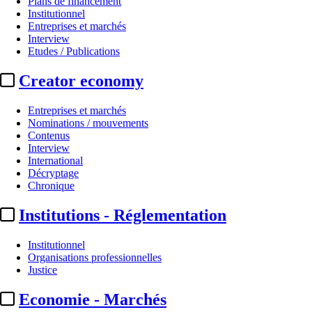
Plans de financement
Institutionnel
Entreprises et marchés
Interview
Etudes / Publications
Creator economy
Entreprises et marchés
Nominations / mouvements
Contenus
Interview
Institutionnel
International
Décryptage
CNC :
23 lauréats pour la 5e édit
Chronique
Institutions - Réglementation
Par
Julie Souvestre
Actualité n° 350744
|
Publié le 07 juil. 2026 12:20
| 1115 mots
Institutionnel
Organisations professionnelles
Justice
Economie - Marchés