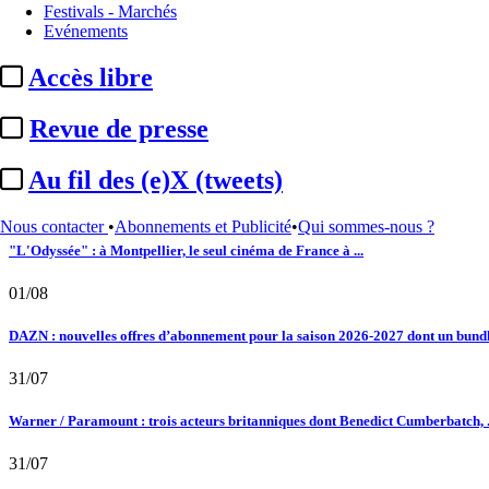
Festivals - Marchés
Evénements
02/08
Accès libre
Au fil des (e)X (tweets) : Kavinsky, hommage, argentique, 4K, Clooney, tautologi
02/08
Revue de presse
Satellifacts : pause d'été
Au fil des (e)X (tweets)
02/08
Nous contacter
•
Abonnements et Publicité
•
Qui sommes-nous ?
"L'Odyssée" : à Montpellier, le seul cinéma de France à ...
01/08
DAZN : nouvelles offres d’abonnement pour la saison 2026-2027 dont un bundle
31/07
Warner / Paramount : trois acteurs britanniques dont Benedict Cumberbatch, .
31/07