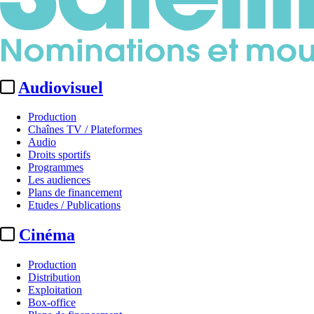
Audiovisuel
Production
Chaînes TV / Plateformes
Audio
Droits sportifs
Programmes
Les audiences
Plans de financement
Etudes / Publications
Cinéma
Production
Distribution
Exploitation
Box-office