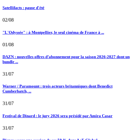
Satellifacts : pause d'été
02/08
"L'Odyssée" : à Montpellier, le seul cinéma de France à ...
01/08
DAZN : nouvelles offres d’abonnement pour la saison 2026-2027 dont un
bundle ...
31/07
Warner / Paramount : trois acteurs britanniques dont Benedict
Cumberbatch, ...
31/07
Festival de Dinard : le jury 2026 sera présidé par Amira Casar
31/07