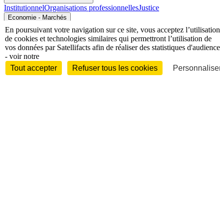
Institutionnel
Organisations professionnelles
Justice
Economie - Marchés
En poursuivant votre navigation sur ce site, vous acceptez l’utilisation
de cookies et technologies similaires qui permettront l’utilisation de
vos données par Satellifacts afin de réaliser des statistiques d'audience
- voir notre
Tout accepter
Refuser tous les cookies
Personnaliser
Entreprises et marchés
Télécoms
Technologies
Industries
techniques
Diversifications
International
International
Personnalités
Interview
Biographies
Nominations /
mouvements
Distinctions
Disparitions
Verbatim
Au fil des (e)X