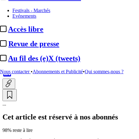
Chronique
Festivals - Marchés
Evénements
Cinéma :
YouTube est-il
Accès libre
devenu la voie royale vers la
fiction ?
Revue de presse
Au fil des (e)X (tweets)
Par
Jacques-Antoine Lando
Actualité n° 349076
|
Publié le 01 juin 2026 16:39
| 337 mots
Nous contacter
•
Abonnements et Publicité
•
Qui sommes-nous ?
...
Cet article est réservé à nos abonnés
98% reste à lire