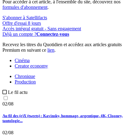
Pour accéder à cet article, à l'ensemble du site, découvrez nos
formules d'abonnement
.
S'abonner à Satellifacts
Offre d'essai 8 jours
Accès intégral gratuit - Sans engagement
Déjà un compte ?
Connectez-vous
Recevez les titres du Quotidien et accédez aux articles gratuits
Premium en suivant ce
lien
.
Cinéma
Creator economy
Chronique
Production
Le fil actu
02/08
Au fil des (e)X (tweets) : Kavinsky, hommage, argentique, 4K, Clooney,
tautologie...
02/08