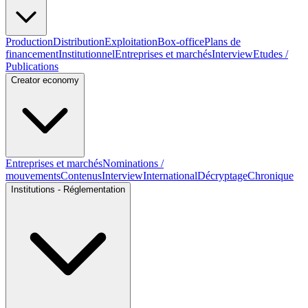
Production
Distribution
Exploitation
Box-office
Plans de
financement
Institutionnel
Entreprises et marchés
Interview
Etudes /
Publications
Creator economy
Entreprises et marchés
Nominations /
mouvements
Contenus
Interview
International
Décryptage
Chronique
Institutions - Réglementation