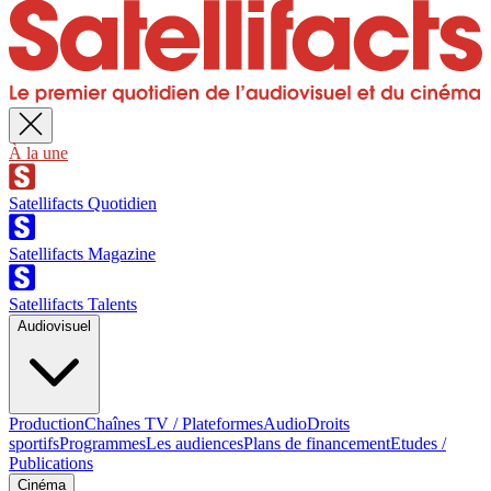
À la une
Satellifacts Quotidien
Satellifacts Magazine
Satellifacts Talents
Audiovisuel
Production
Chaînes TV / Plateformes
Audio
Droits
sportifs
Programmes
Les audiences
Plans de financement
Etudes /
Publications
Cinéma