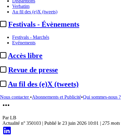
Disparitions
Verbatim
Au fil des (e)X (tweets)
Festivals - Évènements
Festivals - Marchés
Evénements
Accès libre
Programmes
Revue de presse
BFM TV :
Sonia Mabrouk à
Au fil des (e)X (tweets)
l’antenne pour une émission de
Nous contacter
•
Abonnements et Publicité
•
Qui sommes-nous ?
...
Par
LB
Actualité n° 350103
|
Publié le 23 juin 2026 10:01
| 275 mots