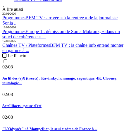
À lire aussi
20/02/2026
Programmes
BFM TV :
arrivée « à la rentrée » de la journaliste
Sonia ...
13/02/2026
Programmes
Europe 1 :
démission de Sonia Mabrouk, « dans un
souci de cohérence » ...
17/07/2025
Chaînes TV / Plateformes
BFM TV :
la chaîne info entend monter
en gamme à ...
Le fil actu
02/08
Au fil des (e)X (tweets) : Kavinsky, hommage, argentique, 4K, Clooney,
tautologie...
02/08
Satellifacts : pause d'été
02/08
"L'Odyssée" : à Montpellier, le seul cinéma de France à ...