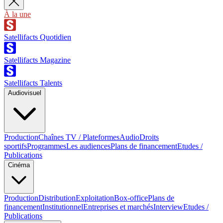
À la une
Satellifacts Quotidien
Satellifacts Magazine
Satellifacts Talents
Audiovisuel
Production
Chaînes TV / Plateformes
Audio
Droits
sportifs
Programmes
Les audiences
Plans de financement
Etudes /
Publications
Cinéma
Production
Distribution
Exploitation
Box-office
Plans de
financement
Institutionnel
Entreprises et marchés
Interview
Etudes /
Publications