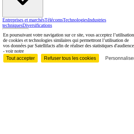
Entreprises et marchés
Télécoms
Technologies
Industries
techniques
Diversifications
International
En poursuivant votre navigation sur ce site, vous acceptez l’utilisation
de cookies et technologies similaires qui permettront l’utilisation de
vos données par Satellifacts afin de réaliser des statistiques d'audience
- voir notre
Tout accepter
Refuser tous les cookies
Personnaliser
International
Personnalités
Interview
Biographies
Nominations /
mouvements
Distinctions
Disparitions
Verbatim
Au fil des (e)X
(tweets)
Festivals - Évènements