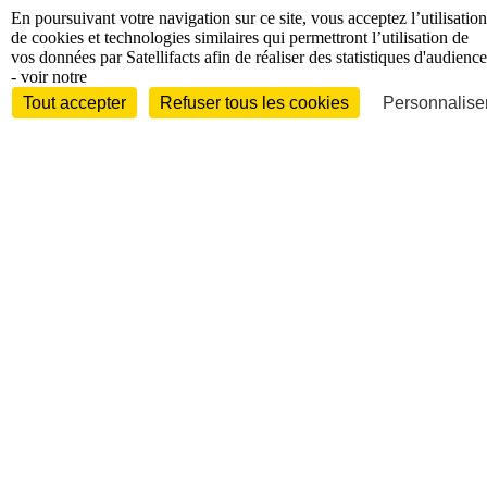
En poursuivant votre navigation sur ce site, vous acceptez l’utilisation
de cookies et technologies similaires qui permettront l’utilisation de
vos données par Satellifacts afin de réaliser des statistiques d'audience
- voir notre
Tout accepter
Refuser tous les cookies
Personnaliser
Entreprises et marchés
Télécoms
Technologies
Industries
techniques
Diversifications
International
International
Personnalités
Interview
Biographies
Nominations /
mouvements
Distinctions
Disparitions
Verbatim
Au fil des (e)X
(tweets)