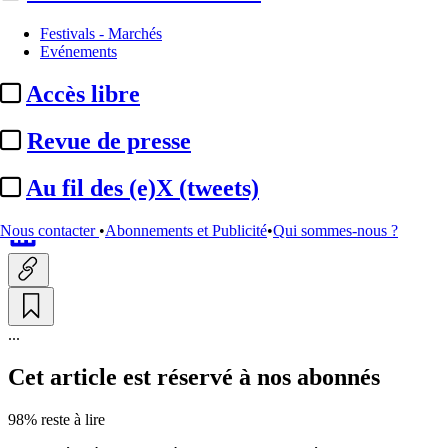
Les audiences
Festivals - Marchés
Evénements
Audiences 02/06/2026 :
Accès libre
« Alexandra Ehle » et « Koh-
Lanta » au coude-à-coude
Revue de presse
Au fil des (e)X (tweets)
Par
Damien Choppin
Actualité n° 349121
|
Publié le 03 juin 2026 10:46
| 255 mots
Nous contacter
•
Abonnements et Publicité
•
Qui sommes-nous ?
...
Cet article est réservé à nos abonnés
98% reste à lire