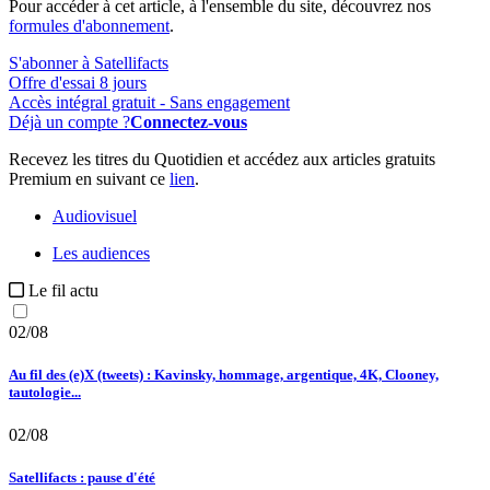
Pour accéder à cet article, à l'ensemble du site, découvrez nos
formules d'abonnement
.
S'abonner à Satellifacts
Offre d'essai 8 jours
Accès intégral gratuit - Sans engagement
Déjà un compte ?
Connectez-vous
Recevez les titres du Quotidien et accédez aux articles gratuits
Premium en suivant ce
lien
.
Audiovisuel
Les audiences
Le fil actu
02/08
Au fil des (e)X (tweets) : Kavinsky, hommage, argentique, 4K, Clooney,
tautologie...
02/08
Satellifacts : pause d'été