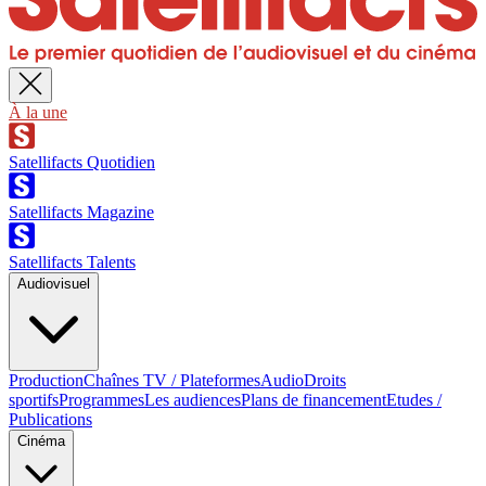
À la une
Satellifacts Quotidien
Satellifacts Magazine
Satellifacts Talents
Audiovisuel
Production
Chaînes TV / Plateformes
Audio
Droits
sportifs
Programmes
Les audiences
Plans de financement
Etudes /
Publications
Cinéma