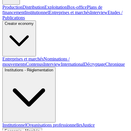
Production
Distribution
Exploitation
Box-office
Plans de
financement
Institutionnel
Entreprises et marchés
Interview
Etudes /
Publications
Creator economy
Entreprises et marchés
Nominations /
mouvements
Contenus
Interview
International
Décryptage
Chronique
Institutions - Réglementation
Institutionnel
Organisations professionnelles
Justice
Economie - Marchés