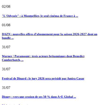
02/08
"L'Odyssée" : à Montpellier, le seul cinéma de France à ...
01/08
DAZN : nouvelles offres d’abonnement pour la saison 2026-2027 dont un
bundle ...
31/07
Warner / Paramount : trois acteurs britanniques dont Benedict
Cumberbatch, ...
31/07
Festival de Dinard : le jury 2026 sera présidé par Amira Casar
31/07
Disney : vers une cession de ses 50 % dans A+E Global ...