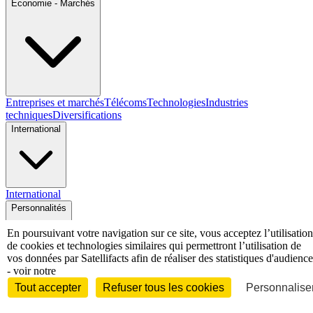
Economie - Marchés
Entreprises et marchés
Télécoms
Technologies
Industries
techniques
Diversifications
International
International
Personnalités
En poursuivant votre navigation sur ce site, vous acceptez l’utilisation
de cookies et technologies similaires qui permettront l’utilisation de
vos données par Satellifacts afin de réaliser des statistiques d'audience
- voir notre
Interview
Biographies
Nominations /
Tout accepter
Refuser tous les cookies
Personnaliser
mouvements
Distinctions
Disparitions
Verbatim
Au fil des (e)X
(tweets)