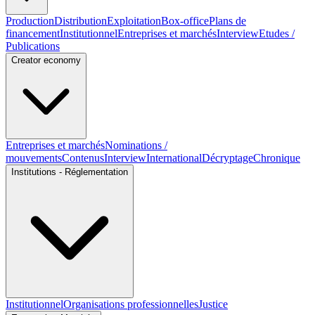
Production
Distribution
Exploitation
Box-office
Plans de
financement
Institutionnel
Entreprises et marchés
Interview
Etudes /
Publications
Creator economy
Entreprises et marchés
Nominations /
mouvements
Contenus
Interview
International
Décryptage
Chronique
Institutions - Réglementation
Institutionnel
Organisations professionnelles
Justice