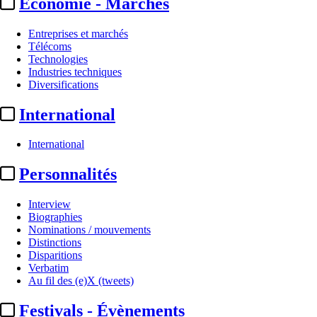
Economie - Marchés
Entreprises et marchés
Télécoms
Technologies
Industries techniques
Diversifications
International
International
Evénements
Personnalités
Action Enfance fait son
Interview
cinéma :
Lisa Azuelos
Biographies
Nominations / mouvements
présidente du jury de la
Distinctions
Disparitions
9e édition
Verbatim
Au fil des (e)X (tweets)
Translate
Festivals - Évènements
Fr
|
En