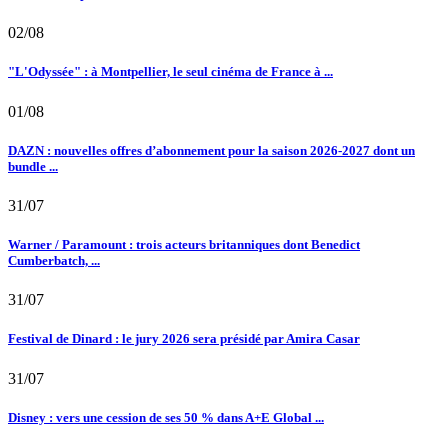
02/08
"L'Odyssée" : à Montpellier, le seul cinéma de France à ...
01/08
DAZN : nouvelles offres d’abonnement pour la saison 2026-2027 dont un
bundle ...
31/07
Warner / Paramount : trois acteurs britanniques dont Benedict
Cumberbatch, ...
31/07
Festival de Dinard : le jury 2026 sera présidé par Amira Casar
31/07
Disney : vers une cession de ses 50 % dans A+E Global ...