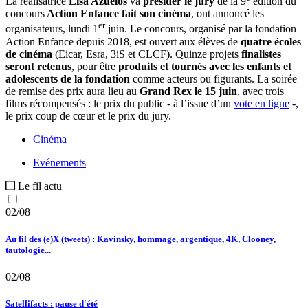
La réalisatrice
Lisa Azuelos
va
présider le jury
de la 9
édition du
concours
Action Enfance fait son cinéma
, ont annoncé les
er
organisateurs, lundi 1
juin. Le concours, organisé par la fondation
Action Enfance depuis 2018, est ouvert aux élèves de
quatre écoles
de cinéma
(Eicar, Esra, 3iS et CLCF). Quinze projets
finalistes
seront retenus
, pour être
produits et tournés avec les enfants et
adolescents de la fondation
comme acteurs ou figurants. La soirée
de remise des prix aura lieu au
Grand Rex le 15
juin
, avec trois
films récompensés : le prix du public - à l’issue d’un
vote en ligne
-,
le prix coup de cœur et le prix du jury.
Cinéma
Evénements
Le fil actu
02/08
Au fil des (e)X (tweets) : Kavinsky, hommage, argentique, 4K, Clooney,
tautologie...
02/08
Satellifacts : pause d'été