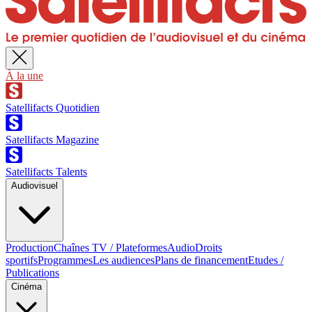
À la une
Satellifacts Quotidien
Satellifacts Magazine
Satellifacts Talents
Audiovisuel
Production
Chaînes TV / Plateformes
Audio
Droits
sportifs
Programmes
Les audiences
Plans de financement
Etudes /
Publications
Cinéma