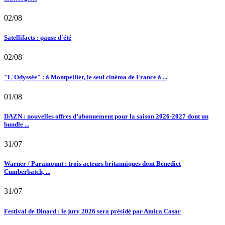
02/08
Satellifacts : pause d'été
02/08
"L'Odyssée" : à Montpellier, le seul cinéma de France à ...
01/08
DAZN : nouvelles offres d’abonnement pour la saison 2026-2027 dont un
bundle ...
31/07
Warner / Paramount : trois acteurs britanniques dont Benedict
Cumberbatch, ...
31/07
Festival de Dinard : le jury 2026 sera présidé par Amira Casar