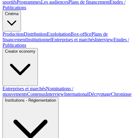
sportifs
Programmes
Les audiences
Plans de financement
Etudes /
Publications
Cinéma
Production
Distribution
Exploitation
Box-office
Plans de
financement
Institutionnel
Entreprises et marchés
Interview
Etudes /
Publications
Creator economy
Entreprises et marchés
Nominations /
mouvements
Contenus
Interview
International
Décryptage
Chronique
Institutions - Réglementation