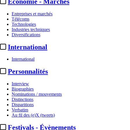
Economie - Marchés
Entreprises et marchés
Télécoms
Technologies
Industries techniques
Diversifications
International
International
Biographie :
Lorraine Sullivan
Personnalités
Interview
Actualité n° 114472
|
Publié le 20 avr. 2026 13:40
| 329 mots
Biographies
Nominations / mouvements
Distinctions
Disparitions
Verbatim
Au fil des (e)X (tweets)
...
Festivals - Évènements