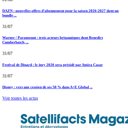
DAZN : nouvelles offres d’abonnement pour la saison 2026-2027 dont un
bundle ...
31/07
Warner / Paramount : trois acteurs britanniques dont Benedict
Cumberbatch, ...
31/07
Festival de Dinard : le jury 2026 sera présidé par Amira Casar
31/07
Disney : vers une cession de ses 50 % dans A+E Global ...
Voir toutes les actus