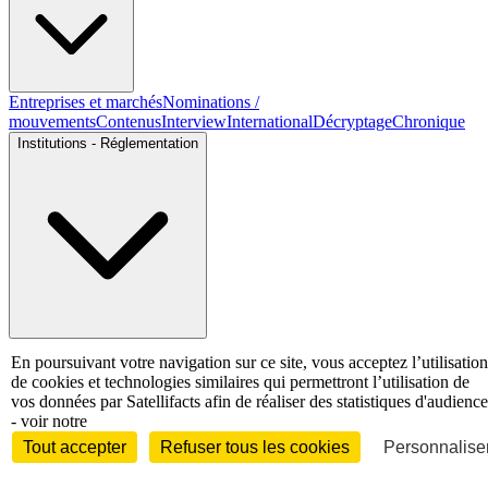
Entreprises et marchés
Nominations /
mouvements
Contenus
Interview
International
Décryptage
Chronique
Institutions - Réglementation
Institutionnel
Organisations professionnelles
Justice
En poursuivant votre navigation sur ce site, vous acceptez l’utilisation
Economie - Marchés
de cookies et technologies similaires qui permettront l’utilisation de
vos données par Satellifacts afin de réaliser des statistiques d'audience
- voir notre
Tout accepter
Refuser tous les cookies
Personnaliser