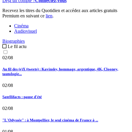
Déjà un compte ?
Connectez-vous
Recevez les titres du Quotidien et accédez aux articles gratuits
Premium en suivant ce
lien
.
Cinéma
Audiovisuel
Biographies
Le fil actu
02/08
Au fil des (e)X (tweets) : Kavinsky, hommage, argentique, 4K, Clooney,
tautologie...
02/08
Satellifacts : pause d'été
02/08
"L'Odyssée" : à Montpellier, le seul cinéma de France à ...
01/08