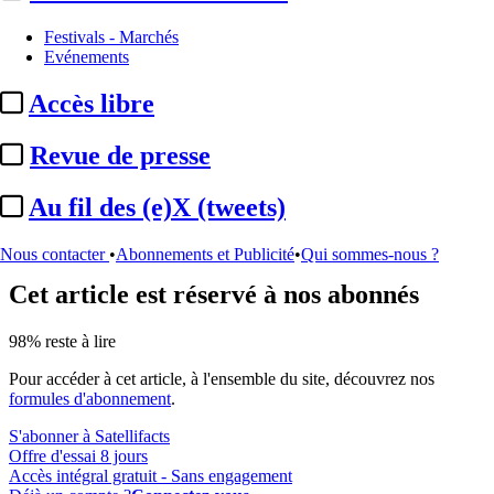
Festivals - Marchés
Biographie :
Jérôme Chapuis
Evénements
Accès libre
Actualité n° 108248
|
Publié le 14 juil. 2026 21:03
| 397 mots
Revue de presse
Au fil des (e)X (tweets)
...
Nous contacter
•
Abonnements et Publicité
•
Qui sommes-nous ?
Cet article est réservé à nos abonnés
98% reste à lire
Pour accéder à cet article, à l'ensemble du site, découvrez nos
formules d'abonnement
.
S'abonner à Satellifacts
Offre d'essai 8 jours
Accès intégral gratuit - Sans engagement