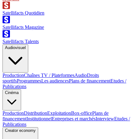
Satellifacts Quotidien
Satellifacts Magazine
Satellifacts Talents
Audiovisuel
Production
Chaînes TV / Plateformes
Audio
Droits
sportifs
Programmes
Les audiences
Plans de financement
Etudes /
Publications
Cinéma
Production
Distribution
Exploitation
Box-office
Plans de
financement
Institutionnel
Entreprises et marchés
Interview
Etudes /
Publications
Creator economy