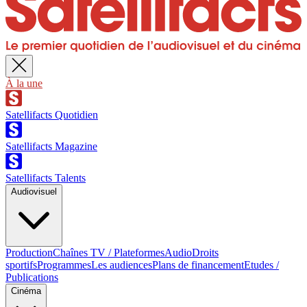
À la une
Satellifacts Quotidien
Satellifacts Magazine
Satellifacts Talents
Audiovisuel
Production
Chaînes TV / Plateformes
Audio
Droits
sportifs
Programmes
Les audiences
Plans de financement
Etudes /
Publications
Cinéma