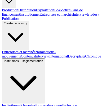
Production
Distribution
Exploitation
Box-office
Plans de
financement
Institutionnel
Entreprises et marchés
Interview
Etudes /
Publications
Creator economy
Entreprises et marchés
Nominations /
mouvements
Contenus
Interview
International
Décryptage
Chronique
Institutions - Réglementation
Institutionnel
Organisations professionnelles
Justice