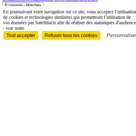
Economie - Marchés
En poursuivant votre navigation sur ce site, vous acceptez l’utilisation
de cookies et technologies similaires qui permettront l’utilisation de
vos données par Satellifacts afin de réaliser des statistiques d'audience
- voir notre
Tout accepter
Refuser tous les cookies
Personnaliser
Entreprises et marchés
Télécoms
Technologies
Industries
techniques
Diversifications
International
International
Personnalités
Interview
Biographies
Nominations /
mouvements
Distinctions
Disparitions
Verbatim
Au fil des (e)X
(tweets)