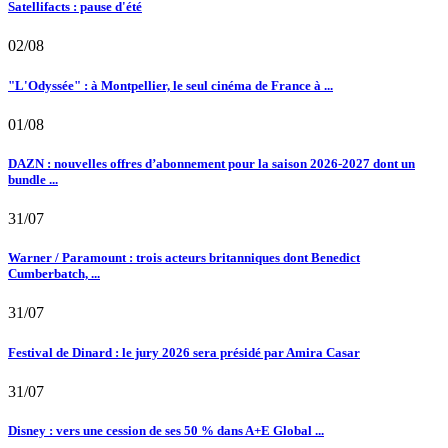
Satellifacts : pause d'été
02/08
"L'Odyssée" : à Montpellier, le seul cinéma de France à ...
01/08
DAZN : nouvelles offres d’abonnement pour la saison 2026-2027 dont un
bundle ...
31/07
Warner / Paramount : trois acteurs britanniques dont Benedict
Cumberbatch, ...
31/07
Festival de Dinard : le jury 2026 sera présidé par Amira Casar
31/07
Disney : vers une cession de ses 50 % dans A+E Global ...