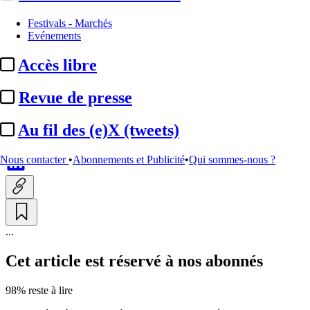
Chaînes TV / Plateformes
Festivals - Marchés
Evénements
M6 / Mondial Fifa :
12,17
Accès libre
millions de téléspectateurs
devant ...
Revue de presse
Au fil des (e)X (tweets)
Par
Christine Monfort
Actualité n° 350656
|
Publié le 05 juil. 2026 18:44
| 358 mots
Nous contacter
•
Abonnements et Publicité
•
Qui sommes-nous ?
...
Cet article est réservé à nos abonnés
98% reste à lire