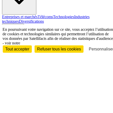
Entreprises et marchés
Télécoms
Technologies
Industries
techniques
Diversifications
International
En poursuivant votre navigation sur ce site, vous acceptez l’utilisation
de cookies et technologies similaires qui permettront l’utilisation de
vos données par Satellifacts afin de réaliser des statistiques d'audience
- voir notre
Tout accepter
Refuser tous les cookies
Personnaliser
International
Personnalités
Interview
Biographies
Nominations /
mouvements
Distinctions
Disparitions
Verbatim
Au fil des (e)X
(tweets)
Festivals - Évènements