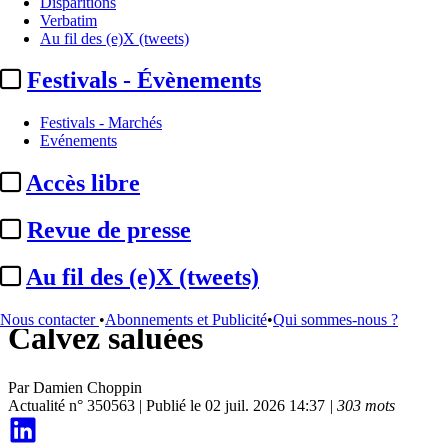
Disparitions
Verbatim
Au fil des (e)X (tweets)
Festivals - Évènements
Festivals - Marchés
Evénements
Accès libre
Institutionnel
Revue de presse
IA / SACD :
les
Au fil des (e)X (tweets)
recommandations du rapport
Nous contacter
•
Abonnements et Publicité
•
Qui sommes-nous ?
Calvez saluées
Par
Damien Choppin
Actualité n° 350563
|
Publié le 02 juil. 2026 14:37
| 303 mots