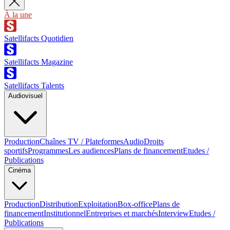
À la une
Satellifacts Quotidien
Satellifacts Magazine
Satellifacts Talents
Audiovisuel
Production
Chaînes TV / Plateformes
Audio
Droits
sportifs
Programmes
Les audiences
Plans de financement
Etudes /
Publications
Cinéma
Production
Distribution
Exploitation
Box-office
Plans de
financement
Institutionnel
Entreprises et marchés
Interview
Etudes /
Publications