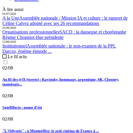
À lire aussi
01/07/2026
A la Une
Assemblée nationale / Mission IA et culture :
le rapport de
Céline Calvez adopté avec ses 26 recommandations
25/06/2026
Organisations professionnelles
SACD :
la danseuse et chorégraphe
Régine Chopinot élue présidente
12/06/2026
Institutionnel
Assemblée nationale :
le non-examen de la PPL
Darcos, énième épisode ...
Le fil actu
02/08
Au fil des (e)X (tweets) : Kavinsky, hommage, argentique, 4K, Clooney,
tautologie...
02/08
Satellifacts : pause d'été
02/08
"L'Odyssée" : à Montpellier, le seul cinéma de France à ...