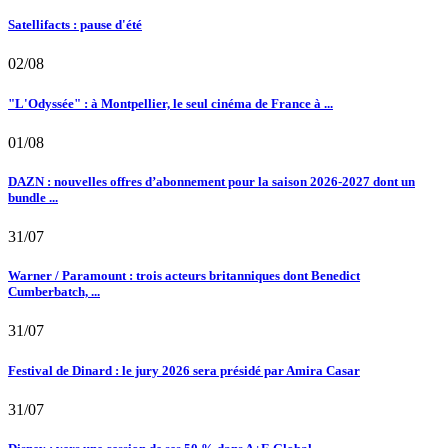
Satellifacts : pause d'été
02/08
"L'Odyssée" : à Montpellier, le seul cinéma de France à ...
01/08
DAZN : nouvelles offres d’abonnement pour la saison 2026-2027 dont un
bundle ...
31/07
Warner / Paramount : trois acteurs britanniques dont Benedict
Cumberbatch, ...
31/07
Festival de Dinard : le jury 2026 sera présidé par Amira Casar
31/07