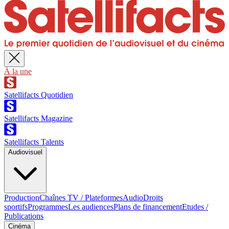
À la une
Satellifacts Quotidien
Satellifacts Magazine
Satellifacts Talents
Audiovisuel
Production
Chaînes TV / Plateformes
Audio
Droits
sportifs
Programmes
Les audiences
Plans de financement
Etudes /
Publications
Cinéma