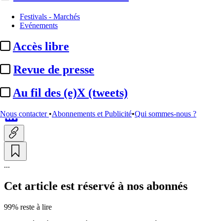
Entreprises et marchés
Festivals - Marchés
Evénements
Groupe Vendôme :
nouvelle
Accès libre
organisation ; création de deux
postes de codirecteurs ...
Revue de presse
Au fil des (e)X (tweets)
Par
Emmanuelle Miquet
Actualité n° 348202
|
Publié le 14 mai 2026 10:38
| 444 mots
Nous contacter
•
Abonnements et Publicité
•
Qui sommes-nous ?
...
Cet article est réservé à nos abonnés
99% reste à lire