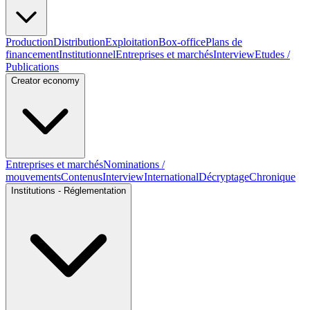
Production
Distribution
Exploitation
Box-office
Plans de
financement
Institutionnel
Entreprises et marchés
Interview
Etudes /
Publications
Creator economy
Entreprises et marchés
Nominations /
mouvements
Contenus
Interview
International
Décryptage
Chronique
Institutions - Réglementation