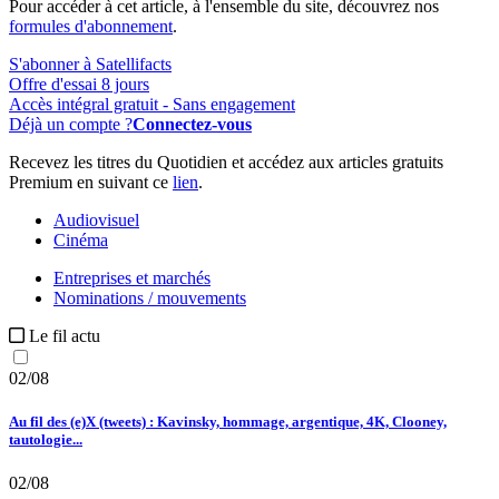
Pour accéder à cet article, à l'ensemble du site, découvrez nos
formules d'abonnement
.
S'abonner à Satellifacts
Offre d'essai 8 jours
Accès intégral gratuit - Sans engagement
Déjà un compte ?
Connectez-vous
Recevez les titres du Quotidien et accédez aux articles gratuits
Premium en suivant ce
lien
.
Audiovisuel
Cinéma
Entreprises et marchés
Nominations / mouvements
Le fil actu
02/08
Au fil des (e)X (tweets) : Kavinsky, hommage, argentique, 4K, Clooney,
tautologie...
02/08