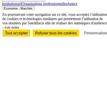
Institutionnel
Organisations professionnelles
Justice
Economie - Marchés
En poursuivant votre navigation sur ce site, vous acceptez l’utilisation
de cookies et technologies similaires qui permettront l’utilisation de
vos données par Satellifacts afin de réaliser des statistiques d'audience
- voir notre
Tout accepter
Refuser tous les cookies
Personnaliser
Entreprises et marchés
Télécoms
Technologies
Industries
techniques
Diversifications
International
International
Personnalités
Interview
Biographies
Nominations /
mouvements
Distinctions
Disparitions
Verbatim
Au fil des (e)X