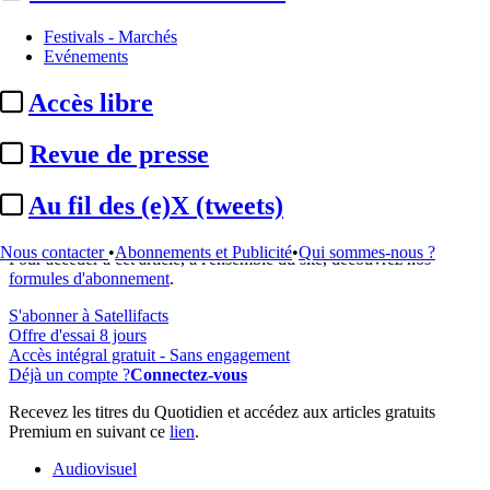
Festivals - Marchés
Evénements
Accès libre
...
Revue de presse
Cet article est réservé à nos abonnés
Au fil des (e)X (tweets)
98% reste à lire
Nous contacter
•
Abonnements et Publicité
•
Qui sommes-nous ?
Pour accéder à cet article, à l'ensemble du site, découvrez nos
formules d'abonnement
.
S'abonner à Satellifacts
Offre d'essai 8 jours
Accès intégral gratuit - Sans engagement
Déjà un compte ?
Connectez-vous
Recevez les titres du Quotidien et accédez aux articles gratuits
Premium en suivant ce
lien
.
Audiovisuel