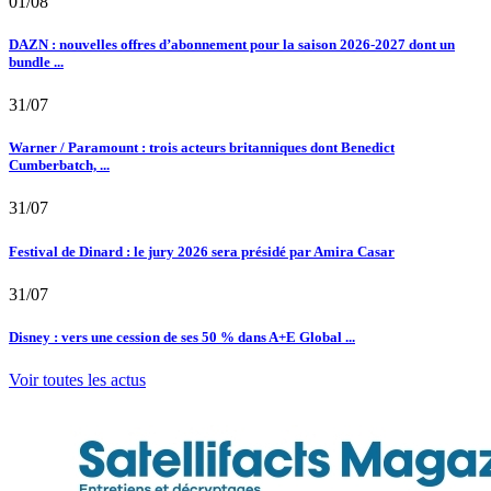
01/08
DAZN : nouvelles offres d’abonnement pour la saison 2026-2027 dont un
bundle ...
31/07
Warner / Paramount : trois acteurs britanniques dont Benedict
Cumberbatch, ...
31/07
Festival de Dinard : le jury 2026 sera présidé par Amira Casar
31/07
Disney : vers une cession de ses 50 % dans A+E Global ...
Voir toutes les actus