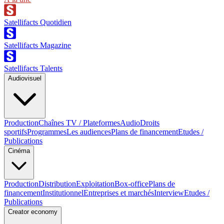
Satellifacts Quotidien
Satellifacts Magazine
Satellifacts Talents
Audiovisuel
Production
Chaînes TV / Plateformes
Audio
Droits
sportifs
Programmes
Les audiences
Plans de financement
Etudes /
Publications
Cinéma
Production
Distribution
Exploitation
Box-office
Plans de
financement
Institutionnel
Entreprises et marchés
Interview
Etudes /
Publications
Creator economy