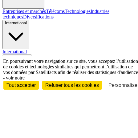
Entreprises et marchés
Télécoms
Technologies
Industries
techniques
Diversifications
International
International
Personnalités
En poursuivant votre navigation sur ce site, vous acceptez l’utilisation
de cookies et technologies similaires qui permettront l’utilisation de
vos données par Satellifacts afin de réaliser des statistiques d'audience
- voir notre
Tout accepter
Refuser tous les cookies
Personnaliser
Interview
Biographies
Nominations /
mouvements
Distinctions
Disparitions
Verbatim
Au fil des (e)X
(tweets)
Festivals - Évènements