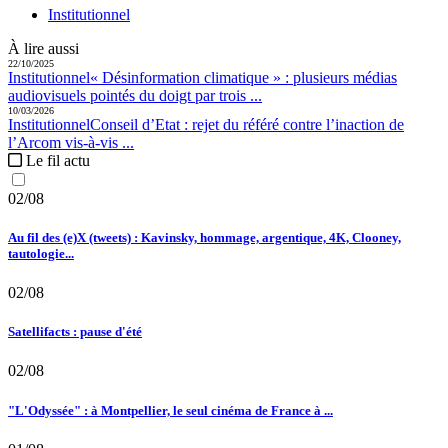
Institutionnel
À lire aussi
22/10/2025
Institutionnel
« Désinformation climatique » :
plusieurs médias
audiovisuels pointés du doigt par trois ...
10/03/2026
Institutionnel
Conseil d’Etat :
rejet du référé contre l’inaction de
l’Arcom vis-à-vis ...
Le fil actu
02/08
Au fil des (e)X (tweets) : Kavinsky, hommage, argentique, 4K, Clooney,
tautologie...
02/08
Satellifacts : pause d'été
02/08
"L'Odyssée" : à Montpellier, le seul cinéma de France à ...