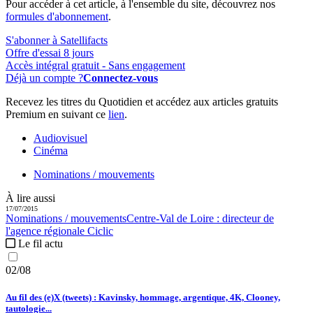
Pour accéder à cet article, à l'ensemble du site, découvrez nos
formules d'abonnement
.
S'abonner à Satellifacts
Offre d'essai 8 jours
Accès intégral gratuit - Sans engagement
Déjà un compte ?
Connectez-vous
Recevez les titres du Quotidien et accédez aux articles gratuits
Premium en suivant ce
lien
.
Audiovisuel
Cinéma
Nominations / mouvements
À lire aussi
17/07/2015
Nominations / mouvements
Centre-Val de Loire :
directeur de
l'agence régionale Ciclic
Le fil actu
02/08
Au fil des (e)X (tweets) : Kavinsky, hommage, argentique, 4K, Clooney,
tautologie...