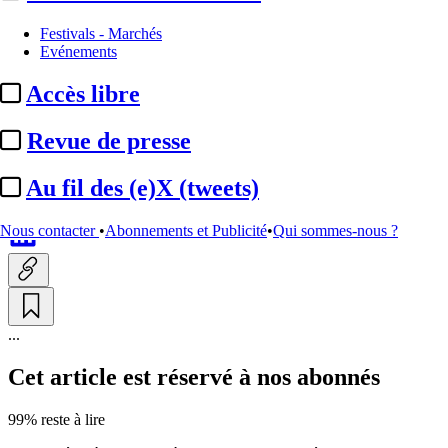
Nominations / mouvements
Festivals - Marchés
Evénements
Ciclic :
Annaïck Le Ru
Accès libre
nommée nouvelle directrice de
l’agence
Revue de presse
Au fil des (e)X (tweets)
Par
Emmanuelle Miquet
Actualité n° 348147
|
Publié le 14 mai 2026 14:38
| 436 mots
Nous contacter
•
Abonnements et Publicité
•
Qui sommes-nous ?
...
Cet article est réservé à nos abonnés
99% reste à lire