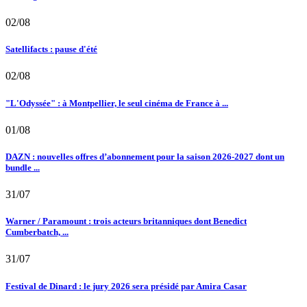
02/08
Satellifacts : pause d'été
02/08
"L'Odyssée" : à Montpellier, le seul cinéma de France à ...
01/08
DAZN : nouvelles offres d’abonnement pour la saison 2026-2027 dont un
bundle ...
31/07
Warner / Paramount : trois acteurs britanniques dont Benedict
Cumberbatch, ...
31/07
Festival de Dinard : le jury 2026 sera présidé par Amira Casar