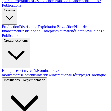
sportifs
Programmes
Les audiences
Plans de financement
Etudes /
Publications
Cinéma
Production
Distribution
Exploitation
Box-office
Plans de
financement
Institutionnel
Entreprises et marchés
Interview
Etudes /
Publications
Creator economy
Entreprises et marchés
Nominations /
mouvements
Contenus
Interview
International
Décryptage
Chronique
Institutions - Réglementation