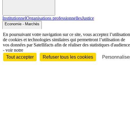
Institutionnel
Organisations professionnelles
Justice
Economie - Marchés
En poursuivant votre navigation sur ce site, vous acceptez l’utilisation
de cookies et technologies similaires qui permettront l’utilisation de
vos données par Satellifacts afin de réaliser des statistiques d'audience
- voir notre
Tout accepter
Refuser tous les cookies
Personnaliser
Entreprises et marchés
Télécoms
Technologies
Industries
techniques
Diversifications
International
International
Personnalités