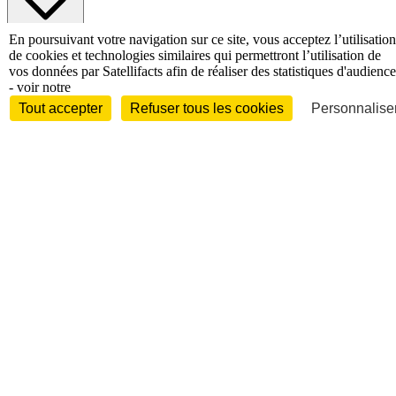
En poursuivant votre navigation sur ce site, vous acceptez l’utilisation
International
de cookies et technologies similaires qui permettront l’utilisation de
Personnalités
vos données par Satellifacts afin de réaliser des statistiques d'audience
- voir notre
Tout accepter
Refuser tous les cookies
Personnaliser
Interview
Biographies
Nominations /
mouvements
Distinctions
Disparitions
Verbatim
Au fil des (e)X
(tweets)
Festivals - Évènements
Festivals - Marchés
Evénements
Accès libre
Revue de presse