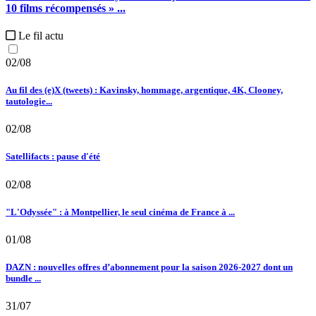
10 films récompensés » ...
Le fil actu
02/08
Au fil des (e)X (tweets) : Kavinsky, hommage, argentique, 4K, Clooney,
tautologie...
02/08
Satellifacts : pause d'été
02/08
"L'Odyssée" : à Montpellier, le seul cinéma de France à ...
01/08
DAZN : nouvelles offres d’abonnement pour la saison 2026-2027 dont un
bundle ...
31/07