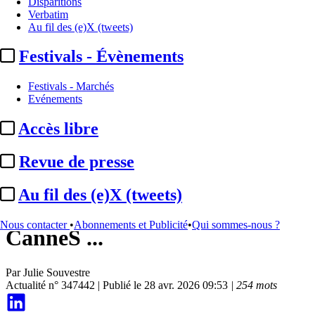
Disparitions
Verbatim
Au fil des (e)X (tweets)
Festivals - Évènements
Festivals - Marchés
Evénements
Accès libre
Evénements
Revue de presse
Cannes 2026 / CST :
le
Au fil des (e)X (tweets)
programme de la 5e édition de
Nous contacter
•
Abonnements et Publicité
•
Qui sommes-nous ?
CanneS ...
Par
Julie Souvestre
Actualité n° 347442
|
Publié le 28 avr. 2026 09:53
| 254 mots