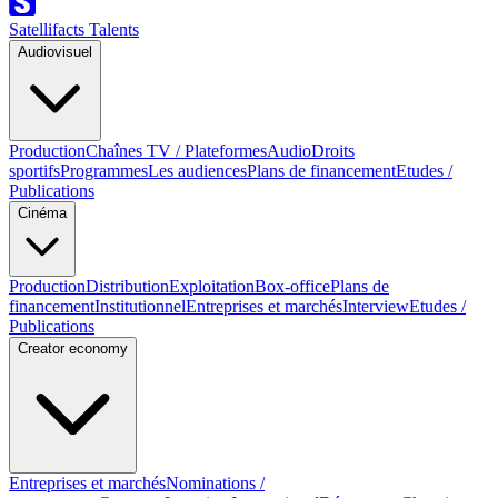
Satellifacts Talents
Audiovisuel
Production
Chaînes TV / Plateformes
Audio
Droits
sportifs
Programmes
Les audiences
Plans de financement
Etudes /
Publications
Cinéma
Production
Distribution
Exploitation
Box-office
Plans de
financement
Institutionnel
Entreprises et marchés
Interview
Etudes /
Publications
Creator economy
Entreprises et marchés
Nominations /