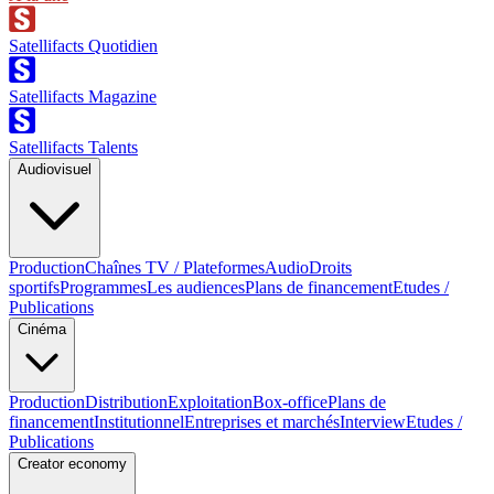
Satellifacts Quotidien
Satellifacts Magazine
Satellifacts Talents
Audiovisuel
Production
Chaînes TV / Plateformes
Audio
Droits
sportifs
Programmes
Les audiences
Plans de financement
Etudes /
Publications
Cinéma
Production
Distribution
Exploitation
Box-office
Plans de
financement
Institutionnel
Entreprises et marchés
Interview
Etudes /
Publications
Creator economy