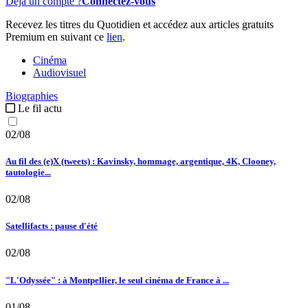
Déjà un compte ?
Connectez-vous
Recevez les titres du Quotidien et accédez aux articles gratuits
Premium en suivant ce
lien
.
Cinéma
Audiovisuel
Biographies
Le fil actu
02/08
Au fil des (e)X (tweets) : Kavinsky, hommage, argentique, 4K, Clooney,
tautologie...
02/08
Satellifacts : pause d'été
02/08
"L'Odyssée" : à Montpellier, le seul cinéma de France à ...
01/08