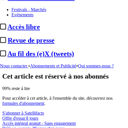
Festivals - Marchés
Biographie :
Olivier Abecassis
Evénements
Accès libre
Actualité n° 106363
|
Publié le 08 mai 2026 14:49
| 557 mots
Revue de presse
Au fil des (e)X (tweets)
...
Nous contacter
•
Abonnements et Publicité
•
Qui sommes-nous ?
Cet article est réservé à nos abonnés
99% reste à lire
Pour accéder à cet article, à l'ensemble du site, découvrez nos
formules d'abonnement
.
S'abonner à Satellifacts
Offre d'essai 8 jours
Accès intégral gratuit - Sans engagement