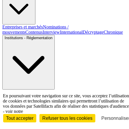
Entreprises et marchés
Nominations /
mouvements
Contenus
Interview
International
Décryptage
Chronique
Institutions - Réglementation
Institutionnel
Organisations professionnelles
Justice
En poursuivant votre navigation sur ce site, vous acceptez l’utilisation
Economie - Marchés
de cookies et technologies similaires qui permettront l’utilisation de
vos données par Satellifacts afin de réaliser des statistiques d'audience
- voir notre
Tout accepter
Refuser tous les cookies
Personnaliser