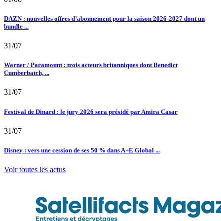
DAZN : nouvelles offres d’abonnement pour la saison 2026-2027 dont un
bundle ...
31/07
Warner / Paramount : trois acteurs britanniques dont Benedict
Cumberbatch, ...
31/07
Festival de Dinard : le jury 2026 sera présidé par Amira Casar
31/07
Disney : vers une cession de ses 50 % dans A+E Global ...
Voir toutes les actus