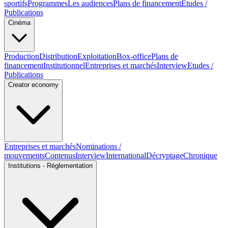
sportifs
Programmes
Les audiences
Plans de financement
Etudes /
Publications
Cinéma
Production
Distribution
Exploitation
Box-office
Plans de
financement
Institutionnel
Entreprises et marchés
Interview
Etudes /
Publications
Creator economy
Entreprises et marchés
Nominations /
mouvements
Contenus
Interview
International
Décryptage
Chronique
Institutions - Réglementation