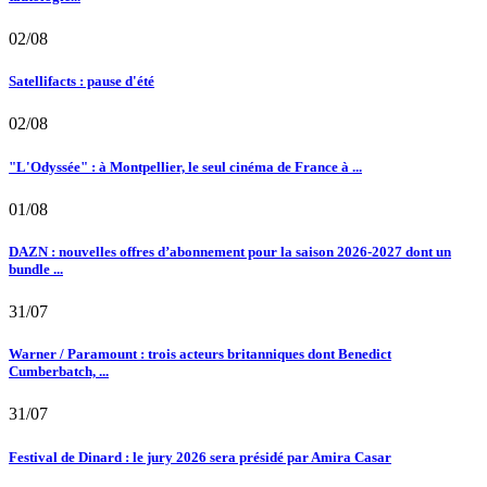
02/08
Satellifacts : pause d'été
02/08
"L'Odyssée" : à Montpellier, le seul cinéma de France à ...
01/08
DAZN : nouvelles offres d’abonnement pour la saison 2026-2027 dont un
bundle ...
31/07
Warner / Paramount : trois acteurs britanniques dont Benedict
Cumberbatch, ...
31/07
Festival de Dinard : le jury 2026 sera présidé par Amira Casar