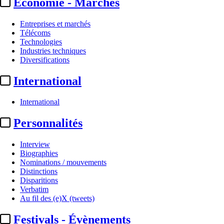
Economie - Marchés
Entreprises et marchés
Télécoms
Technologies
Industries techniques
Diversifications
International
International
Biographie :
Estelle Cognacq
Personnalités
Interview
Actualité n° 108479
|
Publié le 20 avr. 2026 10:22
| 313 mots
Biographies
Nominations / mouvements
Distinctions
Disparitions
Verbatim
Au fil des (e)X (tweets)
...
Festivals - Évènements