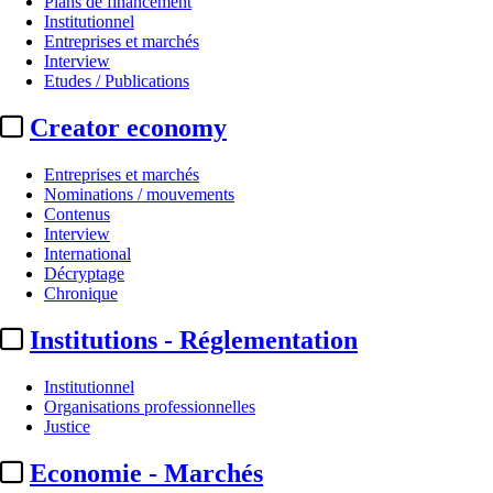
Plans de financement
Institutionnel
Entreprises et marchés
Interview
Etudes / Publications
Creator economy
Entreprises et marchés
Nominations / mouvements
Contenus
Interview
International
Biographie :
Emmanuel Duteil
Décryptage
Chronique
Actualité n° 109354
|
Publié le 06 mai 2026 01:46
| 286 mots
Institutions - Réglementation
Institutionnel
Organisations professionnelles
Justice
...
Economie - Marchés