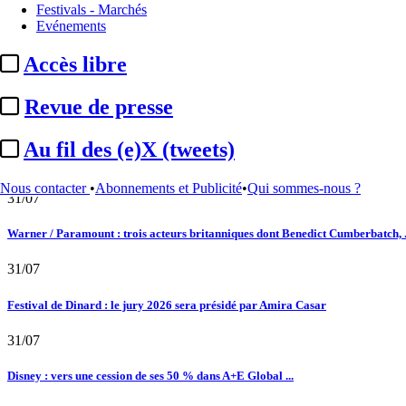
Festivals - Marchés
Satellifacts : pause d'été
Evénements
02/08
Accès libre
"L'Odyssée" : à Montpellier, le seul cinéma de France à ...
Revue de presse
01/08
Au fil des (e)X (tweets)
DAZN : nouvelles offres d’abonnement pour la saison 2026-2027 dont un bundle
Nous contacter
•
Abonnements et Publicité
•
Qui sommes-nous ?
31/07
Warner / Paramount : trois acteurs britanniques dont Benedict Cumberbatch, .
31/07
Festival de Dinard : le jury 2026 sera présidé par Amira Casar
31/07
Disney : vers une cession de ses 50 % dans A+E Global ...