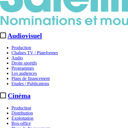
Audiovisuel
Production
Chaînes TV / Plateformes
Audio
Droits sportifs
Programmes
Les audiences
Plans de financement
Etudes / Publications
Cinéma
Production
Distribution
Exploitation
Box-office