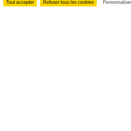
Tout accepter
Refuser tous les cookies
Personnaliser
Entreprises et marchés
Télécoms
Technologies
Industries
techniques
Diversifications
International
International
Personnalités
Interview
Biographies
Nominations /
mouvements
Distinctions
Disparitions
Verbatim
Au fil des (e)X
(tweets)
Festivals - Évènements