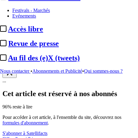
Festivals - Marchés
Biographie :
David Revault
Evénements
d'Allonnes
Accès libre
Actualité n° 113610
|
Publié le 06 mai 2026 14:24
| 159 mots
Revue de presse
Au fil des (e)X (tweets)
Nous contacter
•
Abonnements et Publicité
•
Qui sommes-nous ?
...
Cet article est réservé à nos abonnés
96% reste à lire
Pour accéder à cet article, à l'ensemble du site, découvrez nos
formules d'abonnement
.
S'abonner à Satellifacts