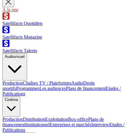
À la une
Satellifacts Quotidien
Satellifacts Magazine
Satellifacts Talents
Audiovisuel
Production
Chaînes TV / Plateformes
Audio
Droits
sportifs
Programmes
Les audiences
Plans de financement
Etudes /
Publications
Cinéma
Production
Distribution
Exploitation
Box-office
Plans de
financement
Institutionnel
Entreprises et marchés
Interview
Etudes /
Publications