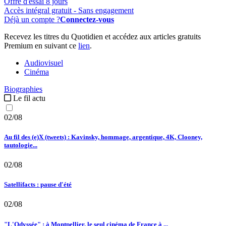
Offre d'essai 8 jours
Accès intégral gratuit - Sans engagement
Déjà un compte ?
Connectez-vous
Recevez les titres du Quotidien et accédez aux articles gratuits
Premium en suivant ce
lien
.
Audiovisuel
Cinéma
Biographies
Le fil actu
02/08
Au fil des (e)X (tweets) : Kavinsky, hommage, argentique, 4K, Clooney,
tautologie...
02/08
Satellifacts : pause d'été
02/08
"L'Odyssée" : à Montpellier, le seul cinéma de France à ...