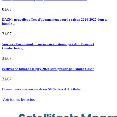
01/08
DAZN : nouvelles offres d’abonnement pour la saison 2026-2027 dont un
bundle ...
31/07
Warner / Paramount : trois acteurs britanniques dont Benedict
Cumberbatch, ...
31/07
Festival de Dinard : le jury 2026 sera présidé par Amira Casar
31/07
Disney : vers une cession de ses 50 % dans A+E Global ...
Voir toutes les actus