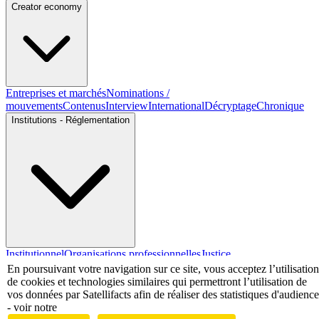
Creator economy
Entreprises et marchés
Nominations /
mouvements
Contenus
Interview
International
Décryptage
Chronique
Institutions - Réglementation
Institutionnel
Organisations professionnelles
Justice
En poursuivant votre navigation sur ce site, vous acceptez l’utilisation
Economie - Marchés
de cookies et technologies similaires qui permettront l’utilisation de
vos données par Satellifacts afin de réaliser des statistiques d'audience
- voir notre