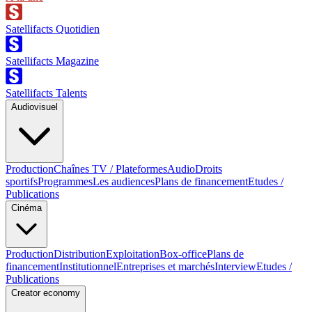
Satellifacts Quotidien
Satellifacts Magazine
Satellifacts Talents
Audiovisuel
Production
Chaînes TV / Plateformes
Audio
Droits
sportifs
Programmes
Les audiences
Plans de financement
Etudes /
Publications
Cinéma
Production
Distribution
Exploitation
Box-office
Plans de
financement
Institutionnel
Entreprises et marchés
Interview
Etudes /
Publications
Creator economy