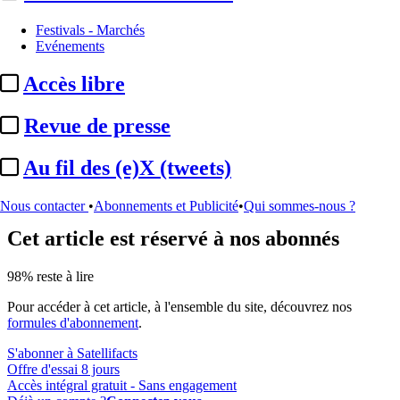
Festivals - Marchés
Biographie :
Dalila Zein
Evénements
Accès libre
Actualité n° 121770
|
Publié le 20 avr. 2026 14:59
| 224 mots
Revue de presse
Au fil des (e)X (tweets)
...
Nous contacter
•
Abonnements et Publicité
•
Qui sommes-nous ?
Cet article est réservé à nos abonnés
98% reste à lire
Pour accéder à cet article, à l'ensemble du site, découvrez nos
formules d'abonnement
.
S'abonner à Satellifacts
Offre d'essai 8 jours
Accès intégral gratuit - Sans engagement