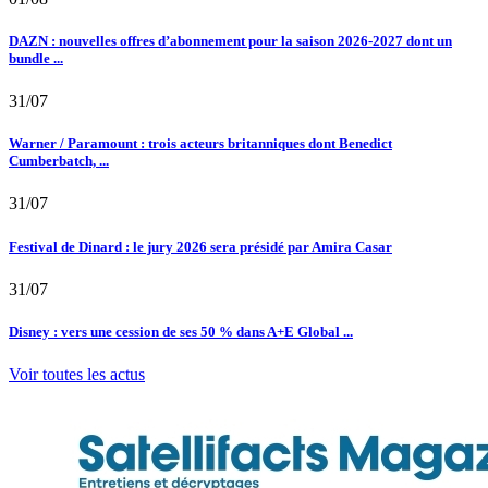
DAZN : nouvelles offres d’abonnement pour la saison 2026-2027 dont un
bundle ...
31/07
Warner / Paramount : trois acteurs britanniques dont Benedict
Cumberbatch, ...
31/07
Festival de Dinard : le jury 2026 sera présidé par Amira Casar
31/07
Disney : vers une cession de ses 50 % dans A+E Global ...
Voir toutes les actus