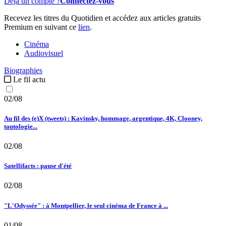
Déjà un compte ?
Connectez-vous
Recevez les titres du Quotidien et accédez aux articles gratuits
Premium en suivant ce
lien
.
Cinéma
Audiovisuel
Biographies
Le fil actu
02/08
Au fil des (e)X (tweets) : Kavinsky, hommage, argentique, 4K, Clooney,
tautologie...
02/08
Satellifacts : pause d'été
02/08
"L'Odyssée" : à Montpellier, le seul cinéma de France à ...
01/08