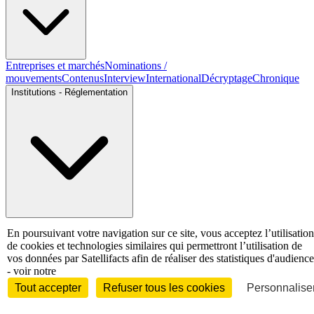
Entreprises et marchés
Nominations /
mouvements
Contenus
Interview
International
Décryptage
Chronique
Institutions - Réglementation
Institutionnel
Organisations professionnelles
Justice
En poursuivant votre navigation sur ce site, vous acceptez l’utilisation
Economie - Marchés
de cookies et technologies similaires qui permettront l’utilisation de
vos données par Satellifacts afin de réaliser des statistiques d'audience
- voir notre
Tout accepter
Refuser tous les cookies
Personnaliser