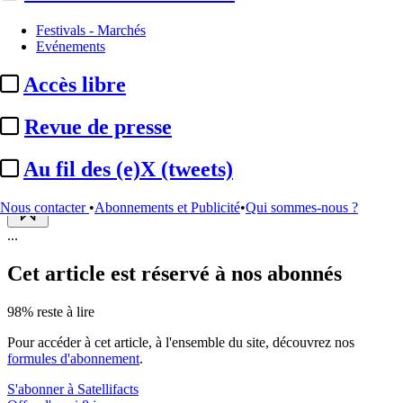
Festivals - Marchés
Biographie :
Christophe
Evénements
Pinard-Legry
Accès libre
Actualité n° 181689
|
Publié le 20 avr. 2026 10:42
| 331 mots
Revue de presse
Au fil des (e)X (tweets)
Nous contacter
•
Abonnements et Publicité
•
Qui sommes-nous ?
...
Cet article est réservé à nos abonnés
98% reste à lire
Pour accéder à cet article, à l'ensemble du site, découvrez nos
formules d'abonnement
.
S'abonner à Satellifacts