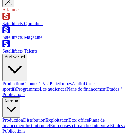
À la une
Satellifacts Quotidien
Satellifacts Magazine
Satellifacts Talents
Audiovisuel
Production
Chaînes TV / Plateformes
Audio
Droits
sportifs
Programmes
Les audiences
Plans de financement
Etudes /
Publications
Cinéma
Production
Distribution
Exploitation
Box-office
Plans de
financement
Institutionnel
Entreprises et marchés
Interview
Etudes /
Publications