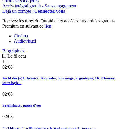
Offre d'essai 8 jours
Accès intégral gratuit - Sans engagement
Déjà un compte ?
Connectez-vous
Recevez les titres du Quotidien et accédez aux articles gratuits
Premium en suivant ce
lien
.
Cinéma
Audiovisuel
Biographies
Le fil actu
02/08
Au fil des (e)X (tweets) : Kavinsky, hommage, argentique, 4K, Clooney,
tautologie...
02/08
Satellifacts : pause d'été
02/08
"L'Odyssée" : à Montpellier, le seul cinéma de France à ...