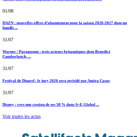
01/08
DAZN : nouvelles offres d’abonnement pour la saison 2026-2027 dont un
bundle ...
31/07
Warner / Paramount : trois acteurs britanniques dont Benedict
Cumberbatch, ...
31/07
Festival de Dinard : le jury 2026 sera présidé par Amira Casar
31/07
Disney : vers une cession de ses 50 % dans A+E Global ...
Voir toutes les actus