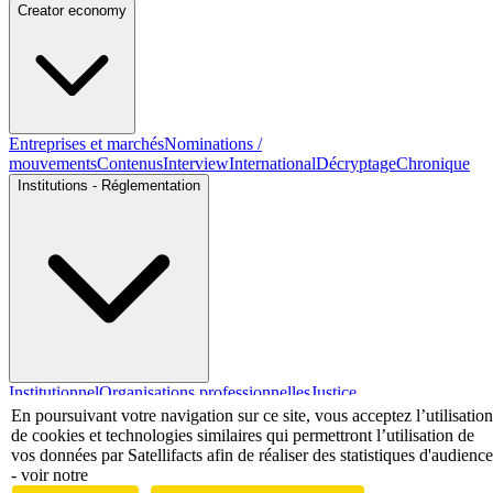
Creator economy
Entreprises et marchés
Nominations /
mouvements
Contenus
Interview
International
Décryptage
Chronique
Institutions - Réglementation
Institutionnel
Organisations professionnelles
Justice
En poursuivant votre navigation sur ce site, vous acceptez l’utilisation
Economie - Marchés
de cookies et technologies similaires qui permettront l’utilisation de
vos données par Satellifacts afin de réaliser des statistiques d'audience
- voir notre