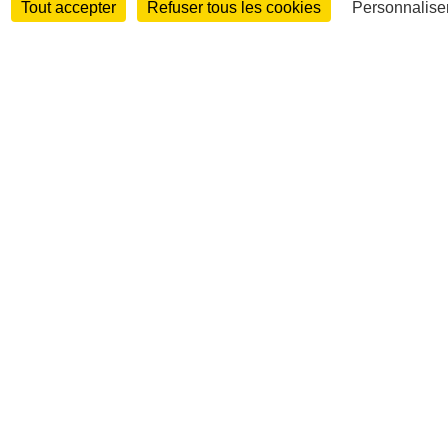
Tout accepter
Refuser tous les cookies
Personnaliser
Entreprises et marchés
Télécoms
Technologies
Industries
techniques
Diversifications
International
International
Personnalités
Interview
Biographies
Nominations /
mouvements
Distinctions
Disparitions
Verbatim
Au fil des (e)X
(tweets)
Festivals - Évènements